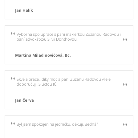
Jan Halík
Výborná spolupráce s paní makléřkou Zuzanou Radovou i
paní advokátkou Silvií Donthovou.
Martina Miladinovićová, Bc.
Skvělá práce...díky moc a paní Zuzanu Radovou vřele
doporučuji! S úctou JČ
Jan Červa
Byl jsem spokojen na jedničku, děkuji, Bednář