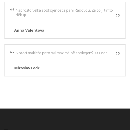
Naprosto velká spokojenost s paní Radovou. Za co jí tímto
děkuji.
Anna Valentová
S prací makléře jsem byl maximálně spokojený. M.Lodr
Miroslav Lodr