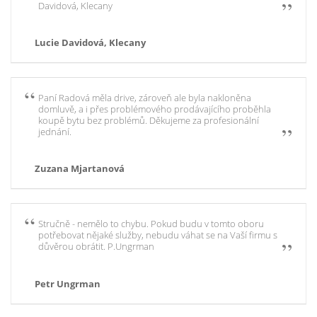
Davidová, Klecany
Lucie Davidová, Klecany
Paní Radová měla drive, zároveň ale byla nakloněna
domluvě, a i přes problémového prodávajícího proběhla
koupě bytu bez problémů. Děkujeme za profesionální
jednání.
Zuzana Mjartanová
Stručně - nemělo to chybu. Pokud budu v tomto oboru
potřebovat nějaké služby, nebudu váhat se na Vaší firmu s
důvěrou obrátit. P.Ungrman
Petr Ungrman