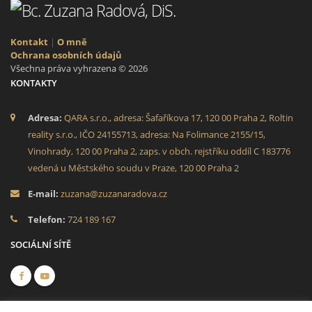
Kontakt
|
O mně
Ochrana osobních údajů
Všechna práva vyhrazena © 2026
KONTAKTY
Adresa:
QARA s.r.o., adresa: Šafaříkova 17, 120 00 Praha 2, Roltin
reality s.r.o., IČO 24155713, adresa: Na Folimance 2155/15,
Vinohrady, 120 00 Praha 2, zaps. v obch. rejstříku oddíl C 183776
vedená u Městského soudu v Praze, 120 00 Praha 2
E-mail:
zuzana@zuzanaradova.cz
Telefon:
724 189 167
SOCIÁLNÍ SÍTĚ