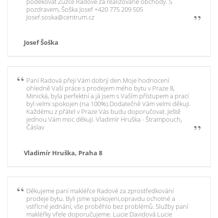
poděkovat Zuzce Radové za realizované obchody. S
pozdravem, Šoška Josef +420 775 209 505
Josef.soska@centrum.cz
Josef Šoška
Paní Radová přeji Vám dobrý den.Moje hodnocení
ohledně Vaší práce s prodejem mého bytu v Praze 8,
Minická, byla perfektní a já jsem s Vaším přístupem a prací
byl velmi spokojen (na 100%).Dodatečně Vám velmi děkuji.
Každému z přátel v Praze Vás budu doporučovat. Ještě
jednou Vám moc děkuji. Vladimír Hruška - Štrampouch,
Čáslav
Vladimír Hruška, Praha 8
Děkujeme paní makléřce Radové za zprostředkování
prodeje bytu. Byli jsme spokojeni,opravdu ochotné a
vstřícné jednání, vše proběhlo bez problémů. Služby paní
makléřky vřele doporučujeme. Lucie Davidová Lucie