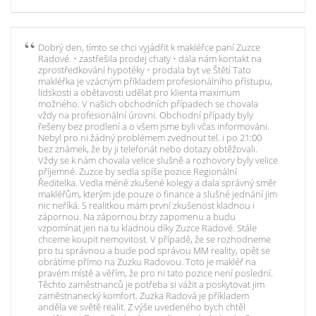
Dobrý den, tímto se chci vyjádřit k makléřce paní Zuzce
Radové. • zastřešila prodej chaty • dala nám kontakt na
zprostředkování hypotéky • prodala byt ve Štětí Tato
makléřka je vzácným příkladem profesionálního přístupu,
lidskosti a obětavosti udělat pro klienta maximum
možného. V našich obchodních případech se chovala
vždy na profesionální úrovni. Obchodní případy byly
řešeny bez prodlení a o všem jsme byli včas informováni.
Nebyl pro ni žádný problémem zvednout tel. i po 21:00
bez známek, že by ji telefonát nebo dotazy obtěžovali.
Vždy se k nám chovala velice slušně a rozhovory byly velice
příjemné. Zuzce by sedla spíše pozice Regionální
Ředitelka. Vedla méně zkušené kolegy a dala správný směr
makléřům, kterým jde pouze o finance a slušné jednání jim
nic neříká. S realitkou mám první zkušenost kladnou i
zápornou. Na zápornou brzy zapomenu a budu
vzpomínat jen na tu kladnou díky Zuzce Radové. Stále
chceme koupit nemovitost. V případě, že se rozhodneme
pro tu správnou a bude pod správou MM reality, opět se
obrátíme přímo na Zuzku Radovou. Toto je makléř na
pravém místě a věřím, že pro ni tato pozice není poslední.
Těchto zaměstnanců je potřeba si vážit a poskytovat jim
zaměstnanecký komfort. Zuzka Radová je příkladem
anděla ve světě realit. Z výše uvedeného bych chtěl