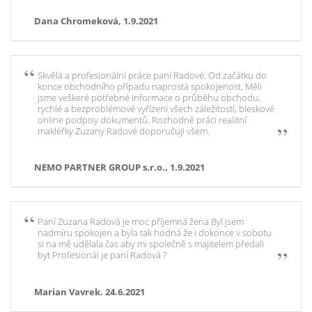
Dana Chromeková, 1.9.2021
Skvělá a profesionální práce paní Radové. Od začátku do
konce obchodního případu naprostá spokojenost. Měli
jsme veškeré potřebné informace o průběhu obchodu,
rychlé a bezproblémové vyřízení všech záležitostí, bleskové
online podpisy dokumentů. Rozhodně práci realitní
makléřky Zuzany Radové doporučuji všem.
NEMO PARTNER GROUP s.r.o., 1.9.2021
Paní Zuzana Radová je moc příjemná žena Byl jsem
nadmíru spokojen a byla tak hodná že i dokonce v sobotu
si na mě udělala čas aby mi společně s majitelem předali
byt Profesionál je paní Radová ?
Marian Vavrek. 24.6.2021