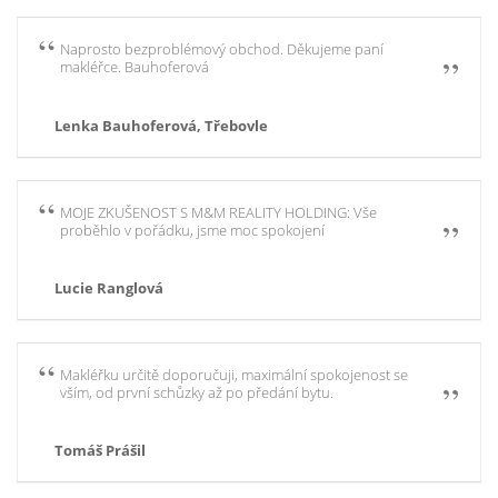
Naprosto bezproblémový obchod. Děkujeme paní
makléřce. Bauhoferová
Lenka Bauhoferová, Třebovle
MOJE ZKUŠENOST S M&M REALITY HOLDING: Vše
proběhlo v pořádku, jsme moc spokojení
Lucie Ranglová
Makléřku určitě doporučuji, maximální spokojenost se
vším, od první schůzky až po předání bytu.
Tomáš Prášil