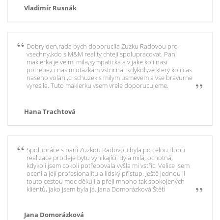
Vladimír Rusnák
Dobry den,rada bych doporucila Zuzku Radovou pro
vsechny,kdo s M&M reality chteji spolupracovat. Pani
maklerka je velmi mila,sympaticka a v jake koli nasi
potrebe,ci nasim otazkam vstricna. Kdykoli,ve ktery koli cas
naseho volani,ci schuzek s milym usmevem a vse bravurne
vyresila. Tuto maklerku vsem vrele doporucujeme.
Hana Trachtová
Spolupráce s paní Zuzkou Radovou byla po celou dobu
realizace prodeje bytu vynikající. Byla milá, ochotná,
kdykoli jsem cokoli potřebovala vyšla mi vstříc. Velice jsem
ocenila její profesionalitu a lidský přístup. Ještě jednou ji
touto cestou moc děkuji a přeji mnoho tak spokojených
klientů, jako jsem byla já. Jana Domorázková Štětí
Jana Domorázková