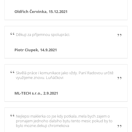
Oldřich Červinka, 15.12.2021
Děkuji za příjemnou spolupráci.
Piotr Ciupek, 14.9.2021
Skvělá práce i komunikace jako vždy. Paní Radovou určitě
využijeme znovu. Luňáčkovi
ML-TECH s.r.o., 2.9.2021
Nejlepsi maklerka co jse kdy potkala..mela bych zajem o
pronajem jednoho dalsiho bytu tento mesic pokud by to
bylo mozne.dekuji chromekova