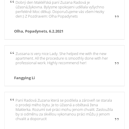
Dobrý den Makléřská paní Zuzana Radová je
úžasná,šykovna. Bylysme spokojeni udělala vyšychno
perfektně Moc děkuji. Doporučujeme vás všem Hezky
den:) Z Pozdravem: Olha Popadynets
Olha, Popadynets, 6.2.2021
Zussana is very nice Lady. She helped me with the new
apartment. All the procedure is smoothly done with her
professional work. Highly recommend her!
Fangying Li
Paní Radová Zuzana která se podilela a zároveň se starala
o prodeji mého bytu. Je to úžasná a obětavá žena
Maklerka. Rozumí své práci mohu jenom chvalit. Zasloužila
by si odměnu za skvělou vykonanou práci můžu ji jenom
chvalit a doporucit