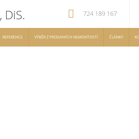
724 189 167
REFERENCE
VÝBĚR Z PRODANÝCH NEMOVITOSTÍ
ČLÁNKY
K