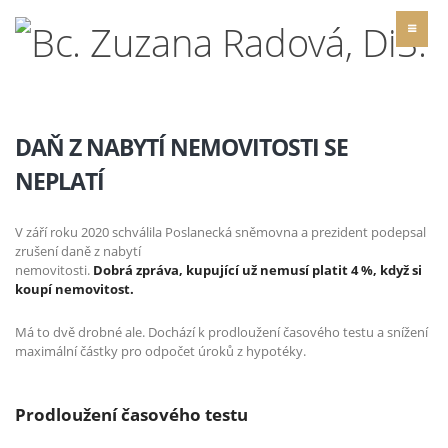
DAŇ Z NABYTÍ NEMOVITOSTI SE
NEPLATÍ
V září roku 2020 schválila Poslanecká sněmovna a prezident podepsal
zrušení daně z nabytí
nemovitosti.
Dobrá zpráva, kupující už nemusí platit 4 %, když si
koupí nemovitost.
Má to dvě drobné ale. Dochází k p
rodloužení časového testu a snížení
maximální částky pro odpočet úroků z hypotéky.
Prodloužení časového testu