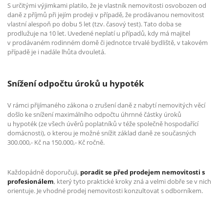
S určitými výjimkami platilo, že je vlastník nemovitosti osvobozen od
daně z příjmů při jejím prodeji v případě, že prodávanou nemovitost
vlastní alespoň po dobu 5 let (tzv. časový test). Tato doba se
prodlužuje na 10 let. Uvedené neplatí u případů, kdy má majitel
v prodávaném rodinném domě či jednotce trvalé bydliště, v takovém
případě je i nadále lhůta dvouletá.
Snížení odpočtu úroků u hypoték
V rámci přijímaného zákona o zrušení daně z nabytí nemovitých věcí
došlo ke snížení maximálního odpočtu úhrnné částky úroků
u hypoték (ze všech úvěrů poplatníků v téže společně hospodařící
domácnosti), o kterou je možné snížit základ daně ze současných
300.000,- Kč na 150.000,- Kč ročně.
Každopádně doporučuji,
poradit se před prodejem nemovitosti s
profesionálem
, který tyto praktické kroky zná a velmi dobře se v nich
orientuje. Je vhodné prodej nemovitosti konzultovat s odborníkem.