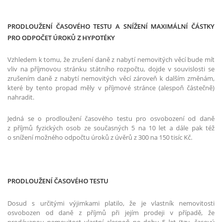
PRODLOUŽENÍ ČASOVÉHO TESTU A SNÍŽENÍ MAXIMÁLNÍ ČÁSTKY
PRO ODPOČET ÚROKŮ Z HYPOTÉKY
Vzhledem k tomu, že zrušení daně z nabytí nemovitých věcí bude mít
vliv na příjmovou stránku státního rozpočtu, dojde v souvislosti se
zrušením daně z nabytí nemovitých věcí zároveň k dalším změnám,
které by tento propad měly v příjmové stránce (alespoň částečně)
nahradit.
Jedná se o prodloužení časového testu pro osvobození od daně
z příjmů fyzických osob ze současných 5 na 10 let a dále pak též
o snížení možného odpočtu úroků z úvěrů z 300 na 150 tisíc Kč.
PRODLOUŽENÍ ČASOVÉHO TESTU
Dosud s určitými výjimkami platilo, že je vlastník nemovitosti
osvobozen od daně z příjmů při jejím prodeji v případě, že
prodávanou nemovitost vlastní alespoň po dobu 5 let (tzv. časový