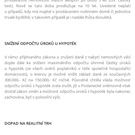
test). Nově se tato doba prodlužuje na 10 let. Uvedené neplatí
u případů, kdy má majitel v prodávaném rodinném domě či jednotce
trvalé bydliště, v takovém případě je i nadále lhůta dvouletá.
SNÍŽENÍ ODPOČTU ÚROKŮ U HYPOTÉK
V rámci přijímaného zákona o zrušení daně z nabytí nemovitých věcí
dojde dále ke snížení maximálního odpočtu úhrnné částky úroků
u hypoték (ze všech úvěrů poplatníků v téže společně hospodařící
domácnosti), o kterou je možné snížit základ daně ze současných
300.000,- Kč na 150.000,- Kč ročně. Původně chtěla vláda možnost
odpočtu úroků z hypoték zcela zrušit, již v Poslanecké sněmovně však
dostál zákon změn a možnost odpočtu úroků z hypoték byla nakonec
zachována, byť v poloviční výši.
DOPAD NA REALITNÍ TRH