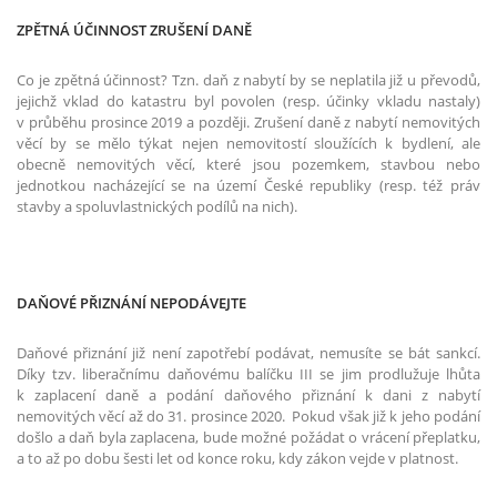
ZPĚTNÁ ÚČINNOST ZRUŠENÍ DANĚ
Co je zpětná účinnost? Tzn. daň z nabytí by se neplatila již u převodů,
jejichž vklad do katastru byl povolen (resp. účinky vkladu nastaly)
v průběhu prosince 2019 a později. Zrušení daně z nabytí nemovitých
věcí by se mělo týkat nejen nemovitostí sloužících k bydlení, ale
obecně nemovitých věcí, které jsou pozemkem, stavbou nebo
jednotkou nacházející se na území České republiky (resp. též práv
stavby a spoluvlastnických podílů na nich).
DAŇOVÉ PŘIZNÁNÍ NEPODÁVEJTE
Daňové přiznání již není zapotřebí podávat, nemusíte se bát sankcí.
Díky tzv. liberačnímu daňovému balíčku III se jim prodlužuje lhůta
k zaplacení daně a podání daňového přiznání k dani z nabytí
nemovitých věcí až do 31. prosince 2020. Pokud však již k jeho podání
došlo a daň byla zaplacena, bude možné požádat o vrácení přeplatku,
a to až po dobu šesti let od konce roku, kdy zákon vejde v platnost.