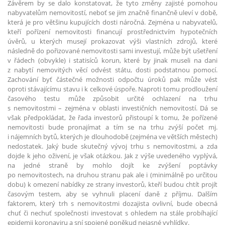
Závěrem by se dalo konstatovat, že tyto změny zajisté pomohou
nabyvatelům nemovitostí, neboť se jim značně finančně uleví v době,
která je pro většinu kupujících dosti náročná. Zejména u nabyvatelů,
kteří pořízení nemovitosti financují prostřednictvím hypotečních
úvěrů, u kterých musejí prokazovat výši vlastních zdrojů, které
následně do pořizované nemovitosti sami investují, může být ušetření
v řádech (obvykle) i statisíců korun, které by jinak museli na dani
z nabytí nemovitých věcí odvést státu, dosti podstatnou pomocí.
Zachování byť částečné možnosti odpočtu úroků pak může vést
oproti stávajícímu stavu i k celkové úspoře. Naproti tomu prodloužení
časového testu může způsobit určité ochlazení na trhu
s nemovitostmi – zejména v oblasti investičních nemovitostí. Dá se
však předpokládat, že řada investorů přistoupí k tomu, že pořízené
nemovitosti bude pronajímat a tím se na trhu zvýší počet mj.
i nájemních bytů, kterých je dlouhodobě (zejména ve větších městech)
nedostatek. Jaký bude skutečný vývoj trhu s nemovitostmi, a zda
dojde k jeho oživení, je však otázkou. Jak z výše uvedeného vyplývá,
na jedné straně by mohlo dojít ke zvýšení poptávky
po nemovitostech, na druhou stranu pak ale i (minimálně po určitou
dobu) k omezení nabídky ze strany investorů, kteří budou chtít projít
časovým testem, aby se vyhnuli placení daně z příjmu. Dalším
faktorem, který trh s nemovitostmi dozajista ovlivní, bude obecná
chuť či nechuť společnosti investovat s ohledem na stále probíhající
epidemii koronaviru a sní spojené poněkud nejasné vyhlídky.