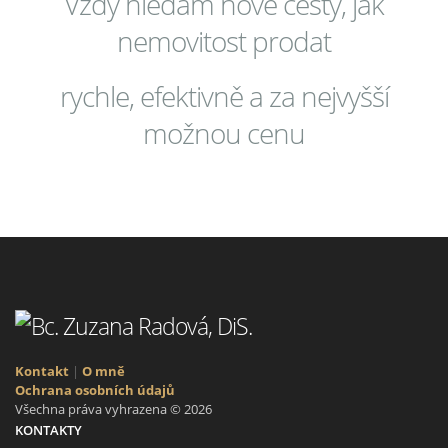
Vždy hledám nové cesty, jak
nemovitost prodat
rychle, efektivně a za nejvyšší
možnou cenu
Kontakt
|
O mně
Ochrana osobních údajů
Všechna práva vyhrazena © 2026
KONTAKTY