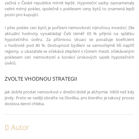
začíná v České republice mírně lepšit. Hypoteční sazby zaznamenaly
velmi mírný pokles, společně s poklesem ceny bytů to znamená lepší
pozici pro kupující.
I přes pokles cen bytů je pořízení nemovitosti náročnou investicí. Dle
aktuální hodnoty vynakládají Češi téměř 65 % příjmů na splátku
hypotečního úvěru. Za příznivou situaci se považuje koeficient
v hodnotě pod 40 %. Dostupnost bydlení se samozřejmě liší napříč
regiony, u ukazatele se očekává zlepšení s růstem mezd, očekávaným
poklesem cen nemovitostí a korekcí úrokových sazeb hypotečních
úvěrů.
ZVOLTE VHODNOU STRATEGII
Jak dobře prodat nemovitost v dnešní době je alchymie. Větší než kdy
jindy. Proto se raději obraťte na člověka, pro kterého je takový proces
doslova denní chleba.
Autor