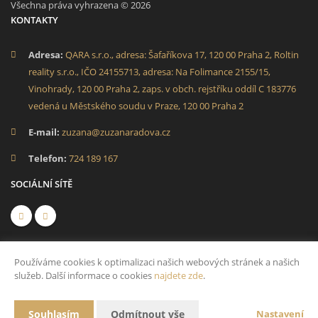
Všechna práva vyhrazena © 2026
KONTAKTY
Adresa:
QARA s.r.o., adresa: Šafaříkova 17, 120 00 Praha 2, Roltin
reality s.r.o., IČO 24155713, adresa: Na Folimance 2155/15,
Vinohrady, 120 00 Praha 2, zaps. v obch. rejstříku oddíl C 183776
vedená u Městského soudu v Praze, 120 00 Praha 2
E-mail:
zuzana@zuzanaradova.cz
Telefon:
724 189 167
SOCIÁLNÍ SÍTĚ
Používáme cookies k optimalizaci našich webových stránek a našich
služeb. Další informace o cookies
najdete zde
.
Vytvořeno v systému
CHYTRÝ WEB MAKLÉŘE
Souhlasím
Odmítnout vše
Nastavení