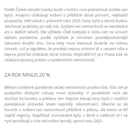
Podle České národní banky bude v tomto roce pokračovat pokles cen
bytů. Analytici očekávají snížení o přibližně deset procent, nejhlubší
propad by měl nastat v polovině roku 2023. Ceny bytů a domů budou
zlevňovat prakticky po celý rok. Zvýšení cen nemovitostí se neočekává
ani v dalších letech. Dle výhledu ČNB nedojde k růstu cen na úroveň
během pandemie, podle vyhlídek je mnohem pravděpodobnější
takzvané dvojité dno. Cena tedy musí klesnout dvakrát na nízkou
úroveň, což je signálem, že prodejci nejsou ochotní jít s cenami níže a
teprve poté lze očekávat obrat trendu. Nejdražší trh je v Praze, kde se
očekává výrazný pokles u rezidenčních nemovitostí.
ZA ROK MINUS 20 %
Během covidové pandemie začaly nemovitosti prudce růst, růst cen je
podpořen drahými vstupy nové výstavby. V posledním roce ale
dochází ke korekci a poklesu cen. Nejvíce klesají ceny bytů v tradiční
panelákové výstavbě, které neprošly rekonstrukcí. Obecně se dá
hovořit o snížení cen nemovitostí přibližně o pětinu, ale trend se liší
napříč regiony. Například srovnatelné byty v Brně o velikosti 3+1 se
nyní prodávají o více než milion levněji, oproti roku 2021.