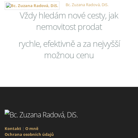
Bc. Zuzana Radová, DiS.
Vždy hledám nové cesty, jak
nemovitost prodat
rychle, efektivně a za nejvyšší
možnou cenu
Kontakt
|
O mně
Ochrana osobních údajů