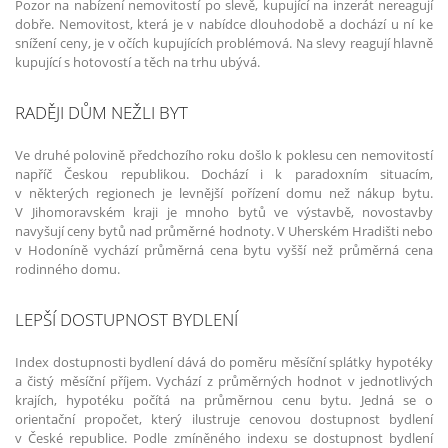
Pozor na nabízení nemovitostí po slevě, kupující na inzerát nereagují
dobře. Nemovitost, která je v nabídce dlouhodobě a dochází u ní ke
snížení ceny, je v očích kupujících problémová. Na slevy reagují hlavně
kupující s hotovostí a těch na trhu ubývá.
RADĚJI DŮM NEŽLI BYT
Ve druhé polovině předchozího roku došlo k poklesu cen nemovitostí
napříč Českou republikou. Dochází i k paradoxním situacím,
v některých regionech je levnější pořízení domu než nákup bytu.
V Jihomoravském kraji je mnoho bytů ve výstavbě, novostavby
navyšují ceny bytů nad průměrné hodnoty. V Uherském Hradišti nebo
v Hodoníně vychází průměrná cena bytu vyšší než průměrná cena
rodinného domu.
LEPŠÍ DOSTUPNOST BYDLENÍ
Index dostupnosti bydlení dává do poměru měsíční splátky hypotéky
a čistý měsíční příjem. Vychází z průměrných hodnot v jednotlivých
krajích, hypotéku počítá na průměrnou cenu bytu. Jedná se o
orientační propočet, který ilustruje cenovou dostupnost bydlení
v České republice. Podle zmíněného indexu se dostupnost bydlení