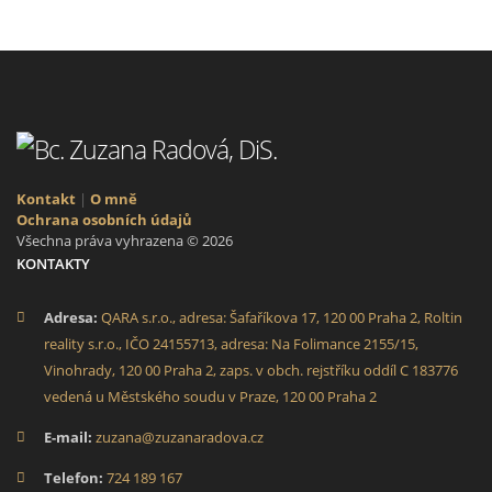
Kontakt
|
O mně
Ochrana osobních údajů
Všechna práva vyhrazena © 2026
KONTAKTY
Adresa:
QARA s.r.o., adresa: Šafaříkova 17, 120 00 Praha 2, Roltin
reality s.r.o., IČO 24155713, adresa: Na Folimance 2155/15,
Vinohrady, 120 00 Praha 2, zaps. v obch. rejstříku oddíl C 183776
vedená u Městského soudu v Praze, 120 00 Praha 2
E-mail:
zuzana@zuzanaradova.cz
Telefon:
724 189 167