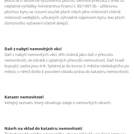
Jedná se o skutečně využitelnou plochu. Definice převzata z dnes už
neplatné vyhlášky ministerstva financí č. 85/1997 Sb - užitkovou
plochou bytu se rozumí součet ploch všech jeho místností včetně
místností vedlejších, užívaných výhradně nájemcem bytu, bez ploch
domovního vybavení včetně sklepů.
Daň z nabytí nemovitých věcí
Daň z nabytí nemovitých věcí, dřív známá jako daň z převodu
nemovitosti, se odvádí z úplatných převodů nemovitostí. Daň hradí
kupující, sazba jsou 4 %. Splatná je do konce 3. měsíce následujícího po
měsíci, v němž došlo k povolení vkladu práva do katastru nemovitostí.
Katastr nemovitostí
Veřejný seznam, který obsahuje údaje o nemovitých věcech.
Návrh na vklad do katastru nemovitostí
Žádost prodávajícího a kupujícího, aby na základě uzavřené smlouvy