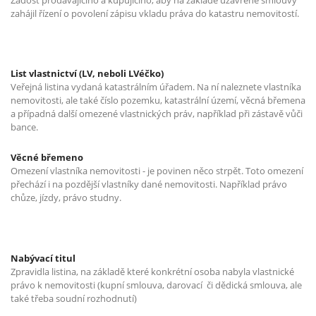
zahájil řízení o povolení zápisu vkladu práva do katastru nemovitostí.
List vlastnictví (LV, neboli LVéčko)
Veřejná listina vydaná katastrálním úřadem. Na ní naleznete vlastníka
nemovitosti, ale také číslo pozemku, katastrální území, věcná břemena
a případná další omezené vlastnických práv, například při zástavě vůči
bance.
Věcné břemeno
Omezení vlastníka nemovitosti - je povinen něco strpět. Toto omezení
přechází i na pozdější vlastníky dané nemovitosti. Například právo
chůze, jízdy, právo studny.
Nabývací titul
Zpravidla listina, na základě které konkrétní osoba nabyla vlastnické
právo k nemovitosti (kupní smlouva, darovací
či dědická smlouva, ale
také třeba soudní rozhodnutí)