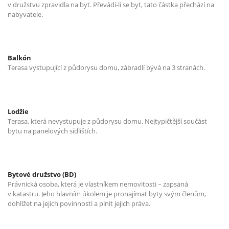
v družstvu zpravidla na byt. Převádí-li se byt, tato částka přechází na
nabyvatele.
Balkón
Terasa vystupující z půdorysu domu, zábradlí bývá na 3 stranách.
Lodžie
Terasa, která nevystupuje z půdorysu domu. Nejtypičtější součást
bytu na panelových sídlištích.
Bytové družstvo (BD)
Právnická osoba, která je vlastníkem nemovitosti – zapsaná
v katastru. Jeho hlavním úkolem je pronajímat byty svým členům,
dohlížet na jejich povinnosti a plnit jejich práva.