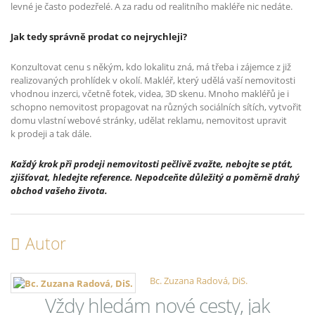
levné je často podezřelé. A za radu od realitního makléře nic nedáte.
Jak tedy správně prodat co nejrychleji?
Konzultovat cenu s někým, kdo lokalitu zná, má třeba i zájemce z již
realizovaných prohlídek v okolí. Makléř, který udělá vaší nemovitosti
vhodnou inzerci, včetně fotek, videa, 3D skenu. Mnoho makléřů je i
schopno nemovitost propagovat na různých sociálních sítích, vytvořit
domu vlastní webové stránky, udělat reklamu, nemovitost upravit
k prodeji a tak dále.
Každý krok při prodeji nemovitosti pečlivě zvažte, nebojte se ptát,
zjišťovat, hledejte reference. Nepodceňte důležitý a poměrně drahý
obchod vašeho života.
Autor
Bc. Zuzana Radová, DiS.
Vždy hledám nové cesty, jak