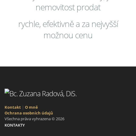
nemovitost prodat
rychle, efektivně a za nejvyšší
možnou cenu
Kontakt
|
O mně
Ochrana osobních údajů
Všechna práva vyhrazena © 2026
KONTAKTY