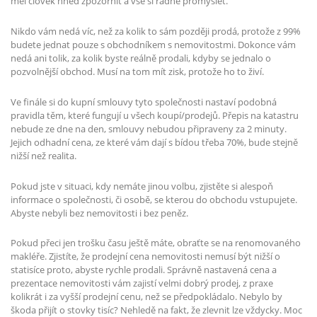
měl člověk hned zpozornit a vše si řádně promyslet.
Nikdo vám nedá víc, než za kolik to sám později prodá, protože z 99%
budete jednat pouze s obchodníkem s nemovitostmi. Dokonce vám
nedá ani tolik, za kolik byste reálně prodali, kdyby se jednalo o
pozvolnější obchod. Musí na tom mít zisk, protože ho to živí.
Ve finále si do kupní smlouvy tyto společnosti nastaví podobná
pravidla těm, které fungují u všech koupí/prodejů. Přepis na katastru
nebude ze dne na den, smlouvy nebudou připraveny za 2 minuty.
Jejich odhadní cena, ze které vám dají s bídou třeba 70%, bude stejně
nižší než realita.
Pokud jste v situaci, kdy nemáte jinou volbu, zjistěte si alespoň
informace o společnosti, či osobě, se kterou do obchodu vstupujete.
Abyste nebyli bez nemovitosti i bez peněz.
Pokud přeci jen trošku času ještě máte, obraťte se na renomovaného
makléře. Zjistíte, že prodejní cena nemovitosti nemusí být nižší o
statisíce proto, abyste rychle prodali. Správně nastavená cena a
prezentace nemovitosti vám zajistí velmi dobrý prodej, z praxe
kolikrát i za vyšší prodejní cenu, než se předpokládalo. Nebylo by
škoda přijít o stovky tisíc? Nehledě na fakt, že zlevnit lze vždycky. Moc