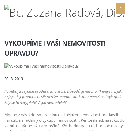
VYKOUPÍME I VAŠI NEMOVITOST!
OPRAVDU?
30. 8. 2019
Potřebujete rychle prodat nemovitost. Důvodů je mnoho. Přemýšlíte, jak
nejrychleji prodat a utržit peníze. Mnoho subjektů nemovitosti vykupuje.
Kdy se to nevyplatí?
A jak neprodělat?
Mnoho z nás, kdo jsme v minulosti nějakou nemovitost prodávali,
narazilo na reklamy o výkupu nemovitostí. „Peníze ihned, na ruku, do
2 dnů, do týdne, až 120% reálné tržní hodnoty.“ U těchto pobídek by