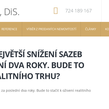
724 189 167
REFERENCE
VÝBĚR Z PRODANÝCH NEMOVITOSTÍ
ČLÁNKY
KO
VĚTŠÍ SNÍŽENÍ SAZEB
Í DVA ROKY. BUDE TO
EALITNÍHO TRHU?