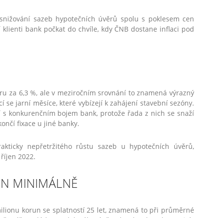
 snižování sazeb hypotečních úvěrů spolu s poklesem cen
 klienti bank počkat do chvíle, kdy ČNB dostane inflaci pod
ru za 6,3 %, ale v meziročním srovnání to znamená výrazný
í se jarní měsíce, které vybízejí k zahájení stavební sezóny.
í s konkurenčním bojem bank, protože řada z nich se snaží
ončí fixace u jiné banky.
akticky nepřetržitého růstu sazeb u hypotečních úvěrů,
říjen 2022.
JEN MINIMÁLNĚ
lionu korun se splatností 25 let, znamená to při průměrné