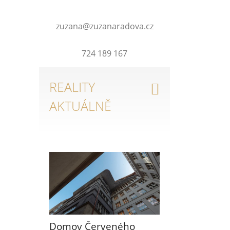
zuzana@zuzanaradova.cz
724 189 167
REALITY
AKTUÁLNĚ
Domov Červeného