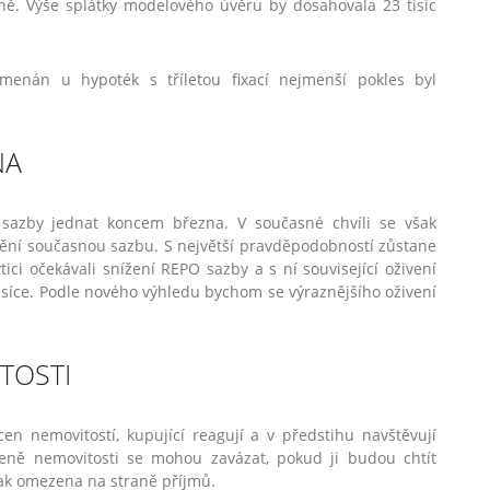
ně. Výše splátky modelového úvěru by dosahovala 23 tisíc
amenán u hypoték s tříletou fixací nejmenší pokles byl
NA
azby jednat koncem března. V současné chvíli se však
mění současnou sazbu. S největší pravděpodobností zůstane
ci očekávali snížení REPO sazby a s ní související oživení
ěsíce. Podle nového výhledu bychom se výraznějšího oživení
TOSTI
en nemovitostí, kupující reagují a v předstihu navštěvují
í ceně nemovitosti se mohou zavázat, pokud ji budou chtít
ak omezena na straně příjmů.