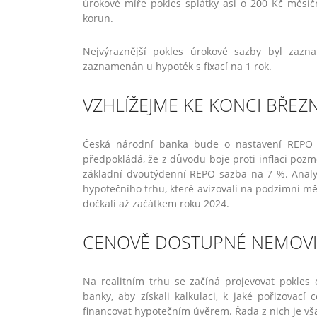
úrokové míře pokles splátky asi o 200 Kč měsíč
korun.
Nejvýraznější pokles úrokové sazby byl zazn
zaznamenán u hypoték s fixací na 1 rok.
VZHLÍŽEJME KE KONCI BŘEZ
Česká národní banka bude o nastavení REPO s
předpokládá, že z důvodu boje proti inflaci poz
základní dvoutýdenní REPO sazba na 7 %. Analyti
hypotečního trhu, které avizovali na podzimní m
dočkali až začátkem roku 2024.
CENOVĚ DOSTUPNÉ NEMOVI
Na realitním trhu se začíná projevovat pokles c
banky, aby získali kalkulaci, k jaké pořizovac
financovat hypotečním úvěrem. Řada z nich je vš