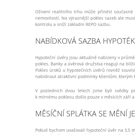
Oživení realitního trhu může přinést současné
nemovitostí. Na výraznější pokles sazeb ale musí
kontrolu a sníží základní REPO sazbu.
NABÍDKOVÁ SAZBA HYPOTÉK
Hypoteční úvěry jsou aktuálně nabízeny v průmě
pokles. Banky a úvěrová družstva reagují na blížíc
Pokles úroků u hypotečních úvěrů rovněž souvis
nabídnout atraktivní podmínky klientům, kterým k
V posledních dvou letech jsme byli svědky pr
k mírnému poklesu došlo pouze v měsících září a 
MĚSÍČNÍ SPLÁTKA SE MĚNÍ 
Pokud bychom uvažovali hypoteční úvěr na 3,5 mi