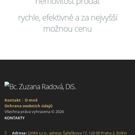
nemovitost prodat
rychle, efektivně a za nejvyšší
možnou cenu
Kontakt
|
O mně
Ochrana osobních údajů
Všechna práva vyhrazena © 2026
KONTAKTY
Adresa:
QARA s.r.o., adresa: Šafaříkova 17, 120 00 Praha 2, Roltin