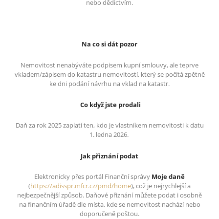
nebo dědictvím.
Na co si dát pozor
Nemovitost nenabýváte podpisem kupní smlouvy, ale teprve
vkladem/zápisem do katastru nemovitostí, který se počítá zpětně
ke dni podání návrhu na vklad na katastr.
Co když jste prodali
Daň za rok 2025 zaplatí ten, kdo je vlastníkem nemovitosti k datu
1. ledna 2026.
Jak přiznání podat
Elektronicky přes portál Finanční správy
Moje daně
(
https://adisspr.mfcr.cz/pmd/home
), což je nejrychlejší a
nejbezpečnější způsob. Daňové přiznání můžete podat i osobně
na finančním úřadě dle místa, kde se nemovitost nachází nebo
doporučeně poštou.