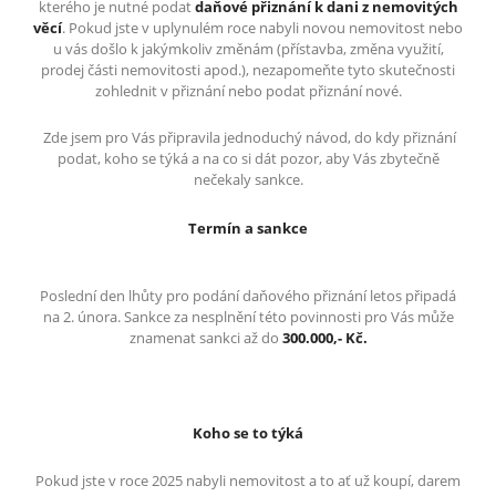
kterého je nutné podat
daňové přiznání k dani z nemovitých
věcí
. Pokud jste v uplynulém roce nabyli novou nemovitost nebo
u vás došlo k jakýmkoliv změnám (přístavba, změna využití,
prodej části nemovitosti apod.), nezapomeňte tyto skutečnosti
zohlednit v přiznání nebo podat přiznání nové.
Zde jsem pro Vás připravila jednoduchý návod, do kdy přiznání
podat, koho se týká a na co si dát pozor, aby Vás zbytečně
nečekaly sankce.
Termín a sankce
Poslední den lhůty pro podání daňového přiznání letos připadá
na 2. února. Sankce za nesplnění této povinnosti pro Vás může
znamenat sankci až do
300.000,- Kč.
Koho se to týká
Pokud jste v roce 2025 nabyli nemovitost a to ať už koupí, darem