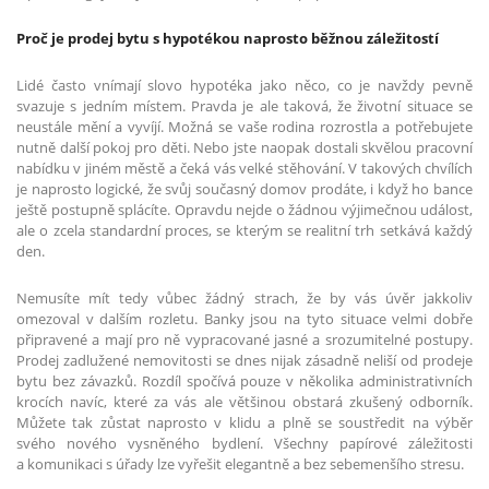
Proč je prodej bytu s hypotékou naprosto běžnou záležitostí
Lidé často vnímají slovo hypotéka jako něco, co je navždy pevně
svazuje s jedním místem. Pravda je ale taková, že životní situace se
neustále mění a vyvíjí. Možná se vaše rodina rozrostla a potřebujete
nutně další pokoj pro děti. Nebo jste naopak dostali skvělou pracovní
nabídku v jiném městě a čeká vás velké stěhování. V takových chvílích
je naprosto logické, že svůj současný domov prodáte, i když ho bance
ještě postupně splácíte. Opravdu nejde o žádnou výjimečnou událost,
ale o zcela standardní proces, se kterým se realitní trh setkává každý
den.
Nemusíte mít tedy vůbec žádný strach, že by vás úvěr jakkoliv
omezoval v dalším rozletu. Banky jsou na tyto situace velmi dobře
připravené a mají pro ně vypracované jasné a srozumitelné postupy.
Prodej zadlužené nemovitosti se dnes nijak zásadně neliší od prodeje
bytu bez závazků. Rozdíl spočívá pouze v několika administrativních
krocích navíc, které za vás ale většinou obstará zkušený odborník.
Můžete tak zůstat naprosto v klidu a plně se soustředit na výběr
svého nového vysněného bydlení. Všechny papírové záležitosti
a komunikaci s úřady lze vyřešit elegantně a bez sebemenšího stresu.