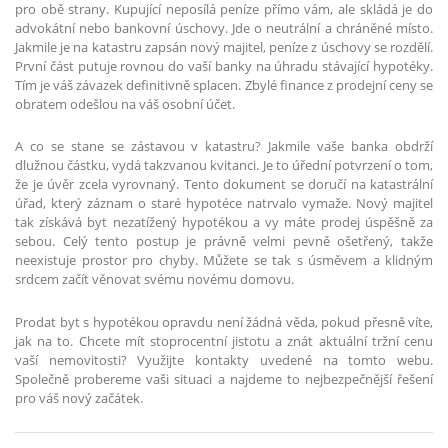
pro obě strany. Kupující neposílá peníze přímo vám, ale skládá je do
advokátní nebo bankovní úschovy. Jde o neutrální a chráněné místo.
Jakmile je na katastru zapsán nový majitel, peníze z úschovy se rozdělí.
První část putuje rovnou do vaší banky na úhradu stávající hypotéky.
Tím je váš závazek definitivně splacen. Zbylé finance z prodejní ceny se
obratem odešlou na váš osobní účet.
A co se stane se zástavou v katastru? Jakmile vaše banka obdrží
dlužnou částku, vydá takzvanou kvitanci. Je to úřední potvrzení o tom,
že je úvěr zcela vyrovnaný. Tento dokument se doručí na katastrální
úřad, který záznam o staré hypotéce natrvalo vymaže. Nový majitel
tak získává byt nezatížený hypotékou a vy máte prodej úspěšně za
sebou. Celý tento postup je právně velmi pevně ošetřený, takže
neexistuje prostor pro chyby. Můžete se tak s úsměvem a klidným
srdcem začít věnovat svému novému domovu.
Prodat byt s hypotékou opravdu není žádná věda, pokud přesně víte,
jak na to. Chcete mít stoprocentní jistotu a znát aktuální tržní cenu
vaší nemovitosti? Využijte kontakty uvedené na tomto webu.
Společně probereme vaši situaci a najdeme to nejbezpečnější řešení
pro váš nový začátek.