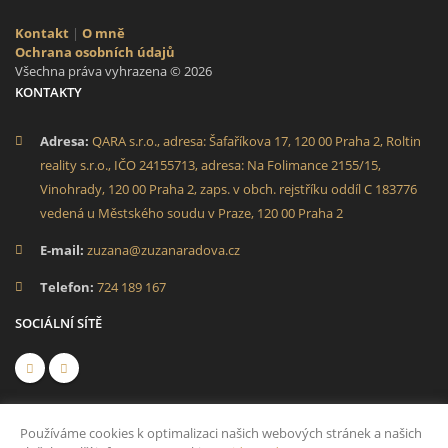
Kontakt
|
O mně
Ochrana osobních údajů
Všechna práva vyhrazena © 2026
KONTAKTY
Adresa:
QARA s.r.o., adresa: Šafaříkova 17, 120 00 Praha 2, Roltin
reality s.r.o., IČO 24155713, adresa: Na Folimance 2155/15,
Vinohrady, 120 00 Praha 2, zaps. v obch. rejstříku oddíl C 183776
vedená u Městského soudu v Praze, 120 00 Praha 2
E-mail:
zuzana@zuzanaradova.cz
Telefon:
724 189 167
SOCIÁLNÍ SÍTĚ
Používáme cookies k optimalizaci našich webových stránek a našich