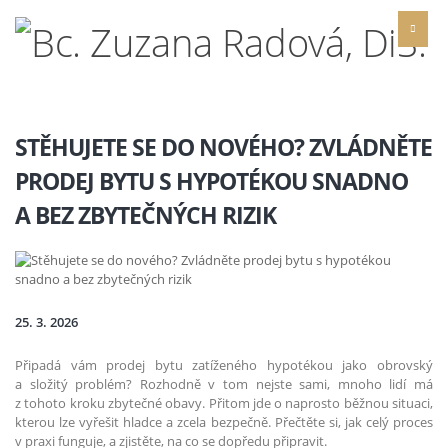
STĚHUJETE SE DO NOVÉHO? ZVLÁDNĚTE
PRODEJ BYTU S HYPOTÉKOU SNADNO
A BEZ ZBYTEČNÝCH RIZIK
25. 3. 2026
Připadá vám prodej bytu zatíženého hypotékou jako obrovský
a složitý problém? Rozhodně v tom nejste sami, mnoho lidí má
z tohoto kroku zbytečné obavy. Přitom jde o naprosto běžnou situaci,
kterou lze vyřešit hladce a zcela bezpečně. Přečtěte si, jak celý proces
v praxi funguje, a zjistěte, na co se dopředu připravit.