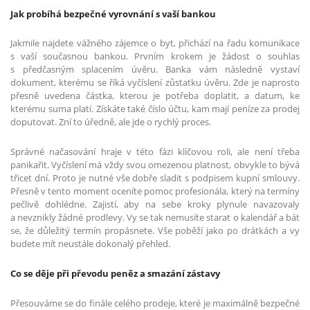
Jak probíhá bezpečné vyrovnání s vaší bankou
Jakmile najdete vážného zájemce o byt, přichází na řadu komunikace
s vaší současnou bankou. Prvním krokem je žádost o souhlas
s předčasným splacením úvěru. Banka vám následně vystaví
dokument, kterému se říká vyčíslení zůstatku úvěru. Zde je naprosto
přesně uvedena částka, kterou je potřeba doplatit, a datum, ke
kterému suma platí. Získáte také číslo účtu, kam mají peníze za prodej
doputovat. Zní to úředně, ale jde o rychlý proces.
Správné načasování hraje v této fázi klíčovou roli, ale není třeba
panikařit. Vyčíslení má vždy svou omezenou platnost, obvykle to bývá
třicet dní. Proto je nutné vše dobře sladit s podpisem kupní smlouvy.
Přesně v tento moment oceníte pomoc profesionála, který na termíny
pečlivě dohlédne. Zajistí, aby na sebe kroky plynule navazovaly
a nevznikly žádné prodlevy. Vy se tak nemusíte starat o kalendář a bát
se, že důležitý termín propásnete. Vše poběží jako po drátkách a vy
budete mít neustále dokonalý přehled.
Co se děje při převodu peněz a smazání zástavy
Přesouváme se do finále celého prodeje, které je maximálně bezpečné