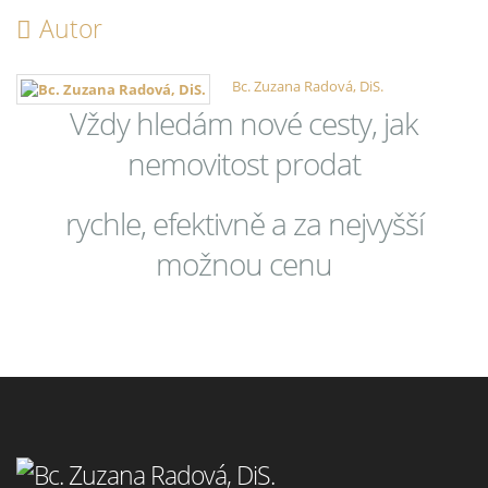
Autor
Bc. Zuzana Radová, DiS.
Vždy hledám nové cesty, jak
nemovitost prodat
rychle, efektivně a za nejvyšší
možnou cenu