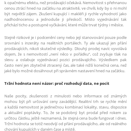
k opačnému efektu, než prodávající očekává. Nemovitost s přehnanou
cenou ztrácí hned na začátku na atraktivitě, ve chvíli, kdy by o ni mohl
být největší zájem. Zkušení kupující i makléři ji rychle vyhodnotí jako
nadhodnocenou a jednoduše ji přeskočí. Místo vyjednávání tak
přichází ticho a postupné vyčkávání, které může trvat týdny i měsíce.
Stejně rizikové je i podcenění ceny nebo její stanovování pouze podle
srovnání s inzeráty na realitních portálech. Ty ale ukazují jen přání
prodávajících, nikoli skutečné výsledky. Dlouhý prodej navíc vyvolává
dojem, že s nemovitostí „není něco v pořádku“, což zvyšuje tlak na
slevu a oslabuje vyjednávací pozici prodávajícího. Výsledkem pak
často není jen zbytečně ztracený čas, ale také nižší konečná cena, než
jaké bylo možné dosáhnout při správném nastavení hned na začátku.
Tržní hodnota není názor: proč rozhodují data, ne pocit
Naše pocity, zkušenosti z minulosti nebo informace od známých
mohou být při určování ceny zavádějící. Realitní trh se rychle mění
a každá nemovitost je jedinečnou kombinací lokality, stavu, dispozice
a aktuální poptávky. To, že se podobný byt prodal před rokem za
určitou částku, ještě neznamená, že stejná cena bude fungovat i dnes.
Tržní hodnota se totiž neodvíjí od přání prodávajícího, ale od reálného
chování kupujících v daném čase a místě.