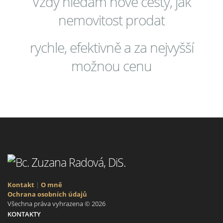
Vždy hledám nové cesty, jak
nemovitost prodat
rychle, efektivně a za nejvyšší
možnou cenu
Kontakt
|
O mně
Ochrana osobních údajů
Všechna práva vyhrazena © 2026
KONTAKTY