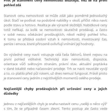
Proč je stanovení ceny nemovitosti složitější, než se na první
pohled zdá
Stanovit cenu nemovitosti se může zdát jako poměrně jednoduchý
úkol. Stačí se podívat na podobné nabídky v okolí, přičíst něco navíc
podle stavu a hotovo. Realita je ale výrazně složitější. Nabídkové ceny
totiž neříkají, za kolik se nemovitosti skutečně prodávají, a často
v sobě nesou očekávání prodávajících, nikoli reálný pohled trhu.
K tomu se přidává osobní vztah k nemovitosti, investovaný čas,
peníze i emoce, které přirozeně ovlivňují vnímání její hodnoty.
Do výsledné ceny navíc vstupuje celá řada faktorů, které nejsou na
první pohled viditelné. Technický stav nemovitosti, dispozice,
orientace vůči světovým stranám, právní stav, aktuální poptávka
v dané lokalitě nebo načasování prodeje. Trh se navíc neustále vyvíjí
a to, co platilo před půl rokem, už dnes nemusí fungovat. Právě proto
je stanovení ceny jedním z nejcitlivějších momentů celého prodeje.
Nejčastější chyby prodávajících při určování ceny a jejich
důsledky
Jednou z nejčastějších chyb je snaha nastavit cenu „raději o něco výš“
s tím, že se případně časem zlevní. Tento postup ale často vede