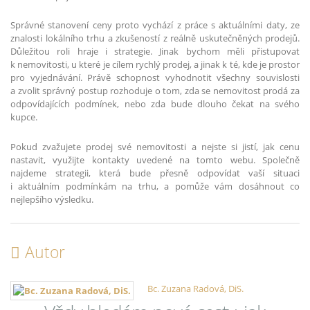
Správné stanovení ceny proto vychází z práce s aktuálními daty, ze
znalosti lokálního trhu a zkušeností z reálně uskutečněných prodejů.
Důležitou roli hraje i strategie. Jinak bychom měli přistupovat
k nemovitosti, u které je cílem rychlý prodej, a jinak k té, kde je prostor
pro vyjednávání. Právě schopnost vyhodnotit všechny souvislosti
a zvolit správný postup rozhoduje o tom, zda se nemovitost prodá za
odpovídajících podmínek, nebo zda bude dlouho čekat na svého
kupce.
Pokud zvažujete prodej své nemovitosti a nejste si jistí, jak cenu
nastavit, využijte kontakty uvedené na tomto webu. Společně
najdeme strategii, která bude přesně odpovídat vaší situaci
i aktuálním podmínkám na trhu, a pomůže vám dosáhnout co
nejlepšího výsledku.
Autor
Bc. Zuzana Radová, DiS.