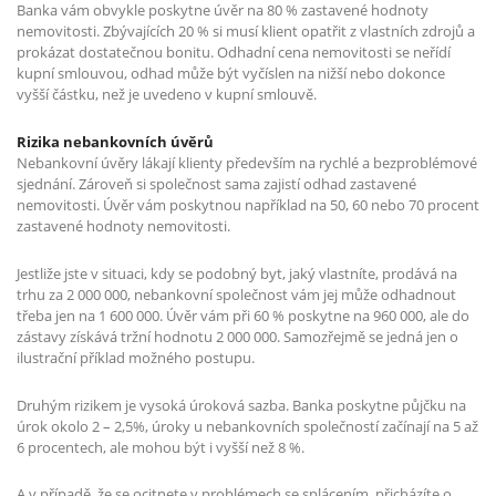
Banka vám obvykle poskytne úvěr na 80 % zastavené hodnoty
nemovitosti. Zbývajících 20 % si musí klient opatřit z vlastních zdrojů a
prokázat dostatečnou bonitu. Odhadní cena nemovitosti se neřídí
kupní smlouvou, odhad může být vyčíslen na nižší nebo dokonce
vyšší částku, než je uvedeno v kupní smlouvě.
Rizika nebankovních úvěrů
Nebankovní úvěry lákají klienty především na rychlé a bezproblémové
sjednání. Zároveň si společnost sama zajistí odhad zastavené
nemovitosti. Úvěr vám poskytnou například na 50, 60 nebo 70 procent
zastavené hodnoty nemovitosti.
Jestliže jste v situaci, kdy se podobný byt, jaký vlastníte, prodává na
trhu za 2 000 000, nebankovní společnost vám jej může odhadnout
třeba jen na 1 600 000. Úvěr vám při 60 % poskytne na 960 000, ale do
zástavy získává tržní hodnotu 2 000 000. Samozřejmě se jedná jen o
ilustrační příklad možného postupu.
Druhým rizikem je vysoká úroková sazba. Banka poskytne půjčku na
úrok okolo 2 – 2,5%, úroky u nebankovních společností začínají na 5 až
6 procentech, ale mohou být i vyšší než 8 %.
A v případě, že se ocitnete v problémech se splácením, přicházíte o