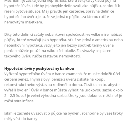
Mezi lidmi je zažitá jedna nepřesnost, která se týká výkladu pojmu
hypoteční úvěr. Lidé by jej obvykle definovali jako půjčku, co slouží k
řešení bytové situace. Mají pravdu jen částečně. Správná definice
hypotečního úvěru je ta, že se jedná o půjčku, za kterou ručíte
nemovitým majetkem.
Díky této definici začaly nebankovní společnosti ve velké míře nabízet
půjčky, které označují jako hypotéka. Ať už se jedná o americkou nebo
nebankovní hypotéku, vždy je to jen běžný spotřebitelský úvěr a
peníze můžete použít na nákup čehokoliv. Za závazky a splacení
takového úvěru ručíte zástavou nemovitosti.
Hypoteční úvěry poskytovány bankou
Vyřízení hypotečního úvěru v bance znamená, že musíte doložit účel
čerpání peněz. Jinými slovy, peníze z úvěru získáte na koupi,
rekonstrukci nebo výstavbu rodinného domu. Zkrátka na to, abyste
vyřešili bydlení. Úvěr v bance můžete vyřídit na úrokovou sazbu okolo
2 – 2,5 %, což je velmi výhodná sazba. Úroky jsou dokonce nižší, než je
roční míra inflace.
Jakmile začnete uvažovat o půjčce na bydlení, rozhodně by vaše kroky
měly vést do banky!