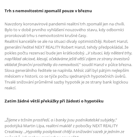
Trh s nemovitostmi zpomalil pouze v březnu
Navzdory koronavirové pandemii realitní trh zpomalil jen na chvíli.
Bylo to v době prvního vyhlášení nouzového stavu, kdy odborníci
prorokovali trhu s nemovitostmi krušné časy.
Realitní kanceláře se ale na situaci dívaly optimističtěji. Robert Hanzl,
generální ředitel NEXT REALITY Robert Hanzl, tehdy předpokládal, že
pokles počtu rezervací bude jen krátkodobý. „
V situaci, kdy některé trhy,
například akciové, klesají, očekáváme ještě větší zájem ze strany investorů
vkládat finanční prostředky do nemovitostí,
“ soudil Hanzl v půlce března.
Slova generálního ředitele se naplnila. Měsíc září byl pátým nejlepším
měsícem v historii, co se týče počtu sjednaných hypotečních úvěrů.
Trvalé snižování průměrné sazby hypoték je ze strany bank logickou
reakcí.
Zatím žádné větší překážky při žádosti o hypotéku
„
Žijeme v tržním prostředí, a i banky jsou podnikatelské subjekty
,”
podotýká Martin Lípa, realitní makléř z pobočky NEXT REALITY
Creatiway. „
Hypotéky poskytovat chtějí a snižování sazeb je jedním ze