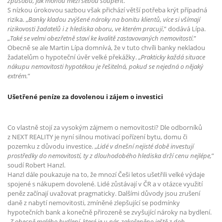
způsobů, jak mohou mezi sebou soupeřit
.“
S nízkou úrokovou sazbou však přichází větší potřeba krýt případná
rizika. „
Banky kladou zvýšené nároky na bonitu klientů, více si všímají
rizikovosti žadatelů i z hlediska oboru, ve kterém pracují
,” dodává Lípa.
„
Také se velmi obezřetně staví ke kvalitě zastavovaných nemovitostí.
”
Obecně se ale Martin Lípa domnívá, že v tuto chvíli banky nekladou
žadatelům o hypoteční úvěr velké překážky. „
Prakticky každá situace
nákupu nemovitosti hypotékou je řešitelná, pokud se nejedná o nějaký
extrém.
”
Ušetřené peníze za dovolenou i zájem o investici
Co vlastně stojí za vysokým zájmem o nemovitosti? Dle odborníků
z NEXT REALITY je nyní silnou motivací pořízení bytu, domu či
pozemku z důvodu investice. „
Lidé v dnešní nejisté době investují
prostředky do nemovitostí, ty z dlouhodobého hlediska drží cenu nejlépe,
”
soudí Robert Hanzl.
Hanzl dále poukazuje na to, že mnozí Češi letos ušetřili velké výdaje
spojené s nákupem dovolené. Lidé zůstávají v ČR a v otázce využití
peněz začínají uvažovat pragmaticky. Dalšími důvody jsou zrušení
daně z nabytí nemovitosti, zmíněné zlepšující se podmínky
hypotečních bank a konečně přirozeně se zvyšující nároky na bydlení.
„
Z obecně malého bydlení, které je u nás zakořeněno ještě z dob