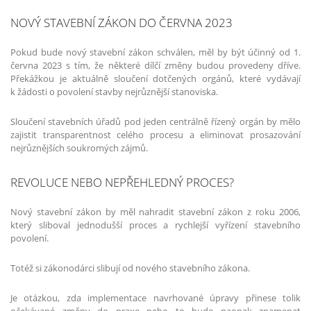
NOVÝ STAVEBNÍ ZÁKON DO ČERVNA 2023
Pokud bude nový stavební zákon schválen, měl by být účinný od 1.
června 2023 s tím, že některé dílčí změny budou provedeny dříve.
Překážkou je aktuálně sloučení dotčených orgánů, které vydávají
k žádosti o povolení stavby nejrůznější stanoviska.
Sloučení stavebních úřadů pod jeden centrálně řízený orgán by mělo
zajistit transparentnost celého procesu a eliminovat prosazování
nejrůznějších soukromých zájmů.
REVOLUCE NEBO NEPŘEHLEDNÝ PROCES?
Nový stavební zákon by měl nahradit stavební zákon z roku 2006,
který sliboval jednodušší proces a rychlejší vyřízení stavebního
povolení.
Totéž si zákonodárci slibují od nového stavebního zákona.
Je otázkou, zda implementace navrhované úpravy přinese tolik
očekávané změny do praxe nebo to bude naopak znamenat