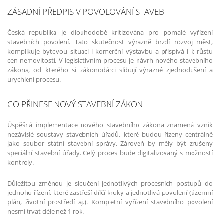
ZÁSADNÍ PŘEDPIS V POVOLOVÁNÍ STAVEB
Česká republika je dlouhodobě kritizována pro pomalé vyřízení
stavebních povolení. Tato skutečnost výrazně brzdí rozvoj měst,
komplikuje bytovou situaci i komerční výstavbu a přispívá i k růstu
cen nemovitostí. V legislativním procesu je návrh nového stavebního
zákona, od kterého si zákonodárci slibují výrazné zjednodušení a
urychlení procesu.
CO PŘINESE NOVÝ STAVEBNÍ ZÁKON
Úspěšná implementace nového stavebního zákona znamená vznik
nezávislé soustavy stavebních úřadů, které budou řízeny centrálně
jako soubor státní stavební správy. Zároveň by měly být zrušeny
speciální stavební úřady. Celý proces bude digitalizovaný s možností
kontroly.
Důležitou změnou je sloučení jednotlivých procesních postupů do
jednoho řízení, které zastřeší dílčí kroky a jednotlivá povolení (územní
plán, životní prostředí aj.). Kompletní vyřízení stavebního povolení
nesmí trvat déle než 1 rok.