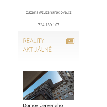
zuzana@zuzanaradova.cz
724 189 167
REALITY
AKTUÁLNĚ
Domov Červeného