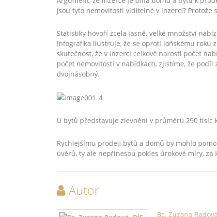
Argument, že inzerce je plná domů a bytů k prodeji
jsou tyto nemovitosti viditelné v inzerci? Protože 
Statistiky hovoří zcela jasně, velké množství nab
Infografika ilustruje, že se oproti loňskému roku 
skutečnost, že v inzerci celkově narostl počet n
počet nemovitostí v nabídkách, zjistíme, že podí
dvojnásobný.
U bytů představuje zlevnění v průměru 290 tisíc ko
Rychlejšímu prodeji bytů a domů by mohlo pomoc
úvěrů, ty ale nepřinesou pokles úrokové míry, za
Autor
Bc. Zuzana Radová