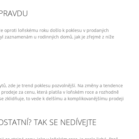
 PRAVDU
 že oproti loňskému roku došlo k poklesu v prodaných
byl zaznamenám u rodinných domů, jak je zřejmé z níže
ytů, zde je trend poklesu pozvolnější. Na změny a tendence
i prodeje za cenu, která platila v loňském roce a rozhodně
 se zklidňuje, to vede k delšímu a komplikovanějšímu prodeji
 OSTATNÍ? TAK SE NEDÍVEJTE