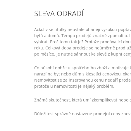
SLEVA ODRADÍ
Ačkoliv se titulky neustále ohánějí vysokou poptá
bytů a domů. Tempo prodejů značně zpomalilo. In
vybírat. Proč tomu tak je? Protože prodávající do
roku. Celková doba prodeje se neúměrně prodlužuj
po měsíce. Je nutné sáhnout ke slevě z kupní ceny
Co působí dobře u spotřebního zboží a motivuje 
narazí na byt nebo dům s klesající cenovkou, oka
Nemovitost se za inzerovanou cenu nedaří prodat, 
protože u nemovitosti je nějaký problém.
Známá skutečnost, která umí zkomplikovat nebo d
Důležitost správně nastavené prodejní ceny zno