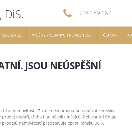
724 189 167
REFERENCE
VÝBĚR Z PRODANÝCH NEMOVITOSTÍ
ČLÁNKY
KO
ATNÍ. JSOU NEÚSPĚŠNÍ
 na trhu nemovitostí. To ale neznamená porovnávat cenovky
 prodej nedaří, třeba i po několik měsíců. Relevantní údaje
es prodejů nemovitostí představuje oproti loňsku 30 %