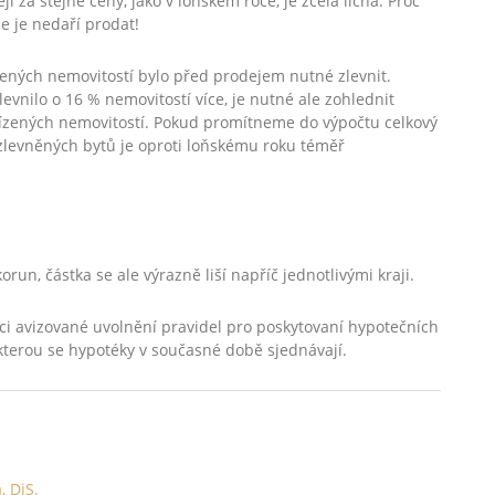
 za stejné ceny, jako v loňském roce, je zcela lichá. Proč
se je nedaří prodat!
ízených nemovitostí bylo před prodejem nutné zlevnit.
zlevnilo o 16 % nemovitostí více, je nutné ale zohlednit
abízených nemovitostí. Pokud promítneme do výpočtu celkový
l zlevněných bytů je oproti loňskému roku téměř
run, částka se ale výrazně liší napříč jednotlivými kraji.
i avizované uvolnění pravidel pro poskytovaní hypotečních
 kterou se hypotéky v současné době sjednávají.
, DiS.