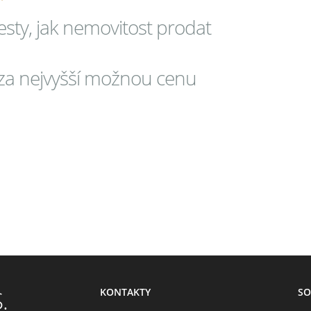
sty, jak nemovitost prodat
a za nejvyšší možnou cenu
KONTAKTY
SO