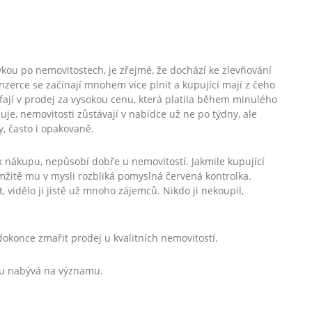
vkou po nemovitostech, je zřejmé, že dochází ke zlevňování
zerce se začínají mnohem více plnit a kupující mají z čeho
ufají v prodej za vysokou cenu, která platila během minulého
e, nemovitosti zůstávají v nabídce už ne po týdny, ale
, často i opakovaně.
k nákupu, nepůsobí dobře u nemovitostí. Jakmile kupující
mžitě mu v mysli rozbliká pomyslná červená kontrolka.
vidělo ji jistě už mnoho zájemců. Nikdo ji nekoupil,
okonce zmařit prodej u kvalitních nemovitostí.
vu nabývá na významu.