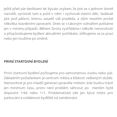
Ještě před pár desítkami let bývalo zvykem, že jste se v jednom domě
narodili, vyrůstali tam a poté v něm i vychovali vlastní děti. Sedávali
jste pod jabloní, kterou zasadil váš praděda, a dům mezitím prošel
několika stavebními úpravami. Dnes se s takovým scénářem potkáme
jen v minimu případů. Během života vystřídáme i několik nemovitostí
a přizpůsobujeme bydlení aktuálním potřebám, stěhujeme se za prací
nebo jen toužíme po změně.
PRVNÍ STARTOVNÍ BYDLENÍ
První startovní bydlení pořizujeme pro samostatnou osobu nebo pár.
Základním požadavkem je centrum města a blízkost veškerých služeb.
Nemovitost je pro mladší generaci zpravidla místem, kde budou trávit
jen minimum času, proto není problém sáhnout po menším bytě
dispozice 1+kk nebo 1+1. Problematické zde jen bývá místo pro
parkování a vzdálenost bydliště od zaměstnání.