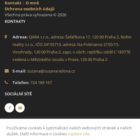
Kontakt
|
O mně
Ochrana osobních údajů
Všechna práva vyhrazena © 2026
KONTAKTY
Adresa:
QARA s.r.o., adresa: Šafaříkova 17, 120 00 Praha 2, Roltin
reality s.r.o., IČO 24155713, adresa: Na Folimance 2155/15,
Vinohrady, 120 00 Praha 2, zaps. v obch. rejstříku oddíl C 183776
vedená u Městského soudu v Praze, 120 00 Praha 2
E-mail:
zuzana@zuzanaradova.cz
Telefon:
724 189 167
SOCIÁLNÍ SÍTĚ
Používáme cookies k optimalizaci našich webových stránek a našich
služeb. Další informace o cookies
najdete zde
.