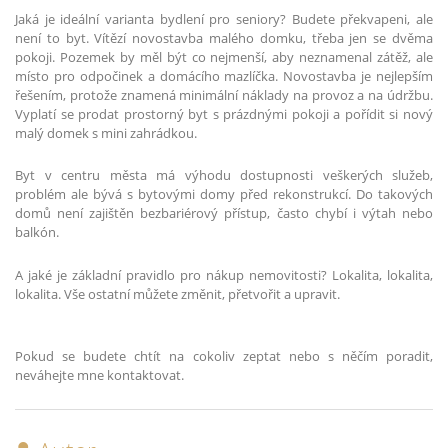
Jaká je ideální varianta bydlení pro seniory? Budete překvapeni, ale
není to byt. Vítězí novostavba malého domku, třeba jen se dvěma
pokoji. Pozemek by měl být co nejmenší, aby neznamenal zátěž, ale
místo pro odpočinek a domácího mazlíčka. Novostavba je nejlepším
řešením, protože znamená minimální náklady na provoz a na údržbu.
Vyplatí se prodat prostorný byt s prázdnými pokoji a pořídit si nový
malý domek s mini zahrádkou.
Byt v centru města má výhodu dostupnosti veškerých služeb,
problém ale bývá s bytovými domy před rekonstrukcí. Do takových
domů není zajištěn bezbariérový přístup, často chybí i výtah nebo
balkón.
A jaké je základní pravidlo pro nákup nemovitosti? Lokalita, lokalita,
lokalita. Vše ostatní můžete změnit, přetvořit a upravit.
Pokud se budete chtít na cokoliv zeptat nebo s něčím poradit,
neváhejte mne kontaktovat.