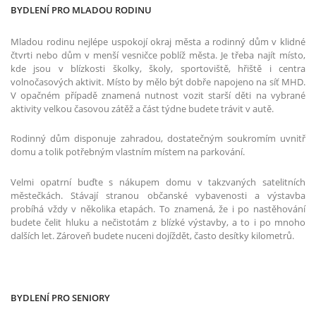
BYDLENÍ PRO MLADOU RODINU
Mladou rodinu nejlépe uspokojí okraj města a rodinný dům v klidné
čtvrti nebo dům v menší vesničce poblíž města. Je třeba najít místo,
kde jsou v blízkosti školky, školy, sportoviště, hřiště i centra
volnočasových aktivit. Místo by mělo být dobře napojeno na síť MHD.
V opačném případě znamená nutnost vozit starší děti na vybrané
aktivity velkou časovou zátěž a část týdne budete trávit v autě.
Rodinný dům disponuje zahradou, dostatečným soukromím uvnitř
domu a tolik potřebným vlastním místem na parkování.
Velmi opatrní buďte s nákupem domu v takzvaných satelitních
městečkách. Stávají stranou občanské vybavenosti a výstavba
probíhá vždy v několika etapách. To znamená, že i po nastěhování
budete čelit hluku a nečistotám z blízké výstavby, a to i po mnoho
dalších let. Zároveň budete nuceni dojíždět, často desítky kilometrů.
BYDLENÍ PRO SENIORY