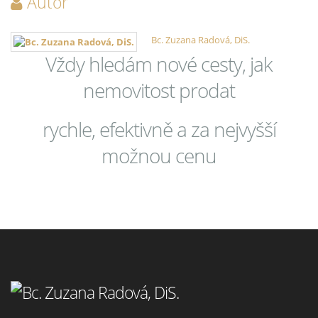
Autor
Bc. Zuzana Radová, DiS.
Vždy hledám nové cesty, jak
nemovitost prodat
rychle, efektivně a za nejvyšší
možnou cenu