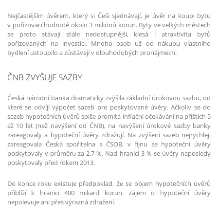
Nejčastějším úvěrem, který si Češi sjednávají, je úvěr na koupi bytu
v pořizovací hodnotě okolo 3 miliónů korun. Byty ve velkých městech
se proto stávají stále nedostupnější, klesá i atraktivita bytů
pořizovaných na investici. Mnoho osob už od nákupu vlastního
bydlení ustoupilo a zůstávají v dlouhodobých pronájmech.
ČNB ZVYŠUJE SAZBY
Česká národní banka dramaticky zvýšila základní úrokovou sazbu, od
které se odvíjí výpočet sazeb pro poskytované úvěry. Ačkoliv se do
sazeb hypotečních úvěrů spíše promítá inflační očekávání na příštích 5
až 10 let (než navýšení od ČNB), na navýšení úrokové sazby banky
zareagovaly a hypoteční úvěry zdražují. Na zvýšení sazeb nejrychleji
zareagovala Česká spořitelna a ČSOB, v říjnu se hypoteční úvěry
poskytovaly v průměru za 2,7 %. Nad hranicí 3 % se úvěry naposledy
poskytovaly před rokem 2013.
Do konce roku existuje předpoklad, že se objem hypotečních úvěrů
přiblíží k hranici 400 miliard korun. Zájem o hypoteční úvěry
nepolevuje ani přes výrazná zdražení.