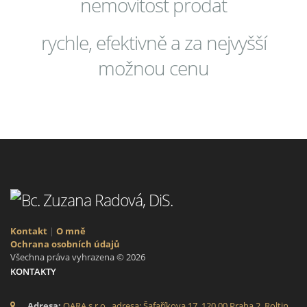
nemovitost prodat
rychle, efektivně a za nejvyšší
možnou cenu
Kontakt
|
O mně
Ochrana osobních údajů
Všechna práva vyhrazena © 2026
KONTAKTY
Adresa:
QARA s.r.o., adresa: Šafaříkova 17, 120 00 Praha 2, Roltin