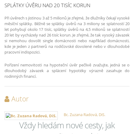
SPLÁTKY ÚVĚRU NAD 20 TISÍC KORUN
Při úvěrech s jistinou 3 až 5 milionů je zřejmé, že dlužníky čekají vysoké
měsíční splátky. Běžně se splátky úvěrů na 3 miliony se splatností 20
let pohybují okolo 17 tisíc, splátky úvěrů na 4,5 milionů se splatností
20 let by vycházely nad 26 tisíc korun. Je zřejmé, že tak vysoký závazek
si nemohou dovolit single domácnosti nebo například domácnosti,
kde je jeden z partnerů na rodičovské dovolené nebo v dlouhodobé
pracovní indispozici.
Pořízení nemovitosti na hypoteční úvěr pečlivě zvažujte, jedná se o
dlouhodobý závazek a splácení hypotéky výrazně zasahuje do
rodinných financí.
Autor
Bc. Zuzana Radová, DiS.
Vždy hledám nové cesty, jak