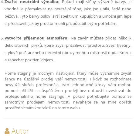
Zvažte neutrální výmalbu:
Pokud mají stěny výrazné barvy, je
vhodné je přemalovat na neutrální tóny, jako jsou bílá, šedá nebo
béžová. Tyto barvy osloví širší spektrum kupujících a umožní jim lépe
si představit, jak by prostor mohli přizpůsobit svým potřebám.
Vytvořte příjemnou atmosféru:
Na závěr můžete přidat několik
dekorativních prvků, které zvýší přitažlivost prostoru. Svěží květiny,
stylové polštáře nebo decentní obrazy mohou místnosti dodat šmrnc
a zanechat pozitivní dojem.
Home staging je mocným nástrojem, který může významně zvýšit
šance na úspěšný prodej vaší nemovitosti. I když se rozhodnete
nevyužít služeb profesionála, tyto jednoduché kroky vám mohou
pomoci přiblížit se úspěšnému prodeji bez nutnosti investovat do
profesionálního home stagingu. A pokud potřebujete pomoci se
samotným prodejem nemovitosti, neváhejte se na mne obrátit
prostřednictvím kontaktů na tomto webu.
Autor