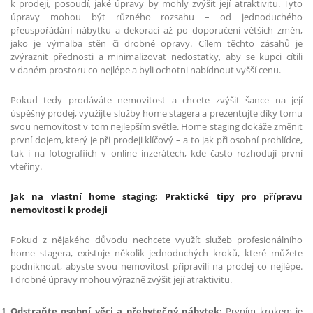
k prodeji, posoudí, jaké úpravy by mohly zvýšit její atraktivitu. Tyto
úpravy mohou být různého rozsahu – od jednoduchého
přeuspořádání nábytku a dekorací až po doporučení větších změn,
jako je výmalba stěn či drobné opravy. Cílem těchto zásahů je
zvýraznit přednosti a minimalizovat nedostatky, aby se kupci cítili
v daném prostoru co nejlépe a byli ochotni nabídnout vyšší cenu.
Pokud tedy prodáváte nemovitost a chcete zvýšit šance na její
úspěšný prodej, využijte služby home stagera a prezentujte díky tomu
svou nemovitost v tom nejlepším světle. Home staging dokáže změnit
první dojem, který je při prodeji klíčový – a to jak při osobní prohlídce,
tak i na fotografiích v online inzerátech, kde často rozhodují první
vteřiny.
Jak na vlastní home staging: Praktické tipy pro přípravu
nemovitosti k prodeji
Pokud z nějakého důvodu nechcete využít služeb profesionálního
home stagera, existuje několik jednoduchých kroků, které můžete
podniknout, abyste svou nemovitost připravili na prodej co nejlépe.
I drobné úpravy mohou výrazně zvýšit její atraktivitu.
Odstraňte osobní věci a přebytečný nábytek:
Prvním krokem je