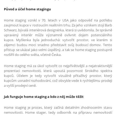
Původ a účel home stagingu
Home staging vznikl v 70. letech v USA jako odpověď na potřebu
zaujmout kupce v rostoucím realitním trhu. Za jeho vznikem stojí Barb
Schwarz, bývalá interiérová designérka, která si uvědomila, že správně
upravený interiér může významně ovlivnit dojem potenciálního
kupce. Myšlenka byla jednoduchá: vytvořit prostor, ve kterém si
zájemci budou moci snadno představit svůj budoucí domov. Tento
přístup se ukázal jako velmi úspěšný, a tak se home staging postupně
rozšířil do celého světa, včetně Česka.
Home staging má za úkol vytvořit co nejpřívětivější a nejatraktivnější
prezentaci nemovitosti, která upoutá pozornost širokého spektra
kupců. Účelem je tedy vytvořit vizuálně přitažlivý prostor, který
kupcům usnadní rozhodování, což obvykle vede k rychlejšímu prodeji
a vyšší prodejní ceně.
Jak funguje home staging a kdo z něj může těžit
Home staging je proces, který začíná detailním zhodnocením stavu
nemovitosti. Home stager, tedy odborník na přípravu nemovitostí