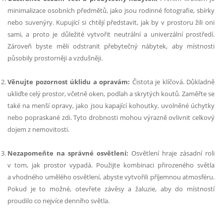
minimalizace osobních předmětů, jako jsou rodinné fotografie, sbírky
nebo suvenýry. Kupující si chtějí představit, jak by v prostoru žili oni
sami, a proto je důležité vytvořit neutrální a univerzální prostředí.
Zároveň byste měli odstranit přebytečný nábytek, aby místnosti
působily prostorněji a vzdušněji.
Věnujte pozornost úklidu a opravám:
Čistota je klíčová. Důkladně
ukliďte celý prostor, včetně oken, podlah a skrytých koutů. Zaměřte se
také na menší opravy, jako jsou kapající kohoutky, uvolněné úchytky
nebo popraskané zdi. Tyto drobnosti mohou výrazně ovlivnit celkový
dojem z nemovitosti.
Nezapomeňte na správné osvětlení:
Osvětlení hraje zásadní roli
v tom, jak prostor vypadá. Použijte kombinaci přirozeného světla
a vhodného umělého osvětlení, abyste vytvořili příjemnou atmosféru.
Pokud je to možné, otevřete závěsy a žaluzie, aby do místností
proudilo co nejvíce denního světla.