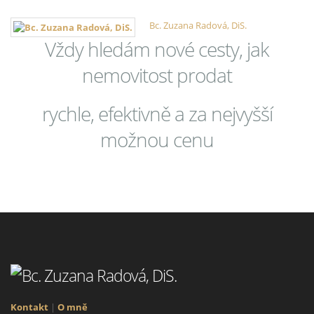
Bc. Zuzana Radová, DiS.
Vždy hledám nové cesty, jak
nemovitost prodat
rychle, efektivně a za nejvyšší
možnou cenu
Kontakt
|
O mně