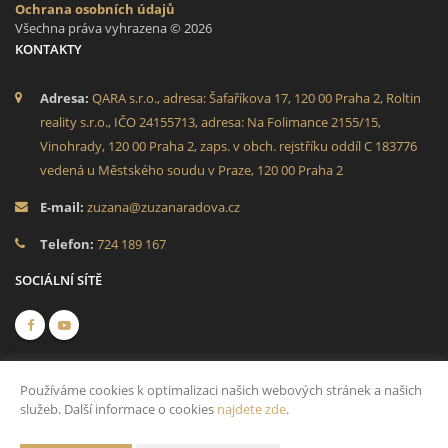
Ochrana osobních údajů
Všechna práva vyhrazena © 2026
KONTAKTY
Adresa:
QARA s.r.o., adresa: Šafaříkova 17, 120 00 Praha 2, Roltin
reality s.r.o., IČO 24155713, adresa: Na Folimance 2155/15,
Vinohrady, 120 00 Praha 2, zaps. v obch. rejstříku oddíl C 183776
vedená u Městského soudu v Praze, 120 00 Praha 2
E-mail:
zuzana@zuzanaradova.cz
Telefon:
724 189 167
SOCIÁLNÍ SÍTĚ
Používáme cookies k optimalizaci našich webových stránek a našich
služeb. Další informace o cookies
najdete zde
.
Vytvořeno v systému
CHYTRÝ WEB MAKLÉŘE