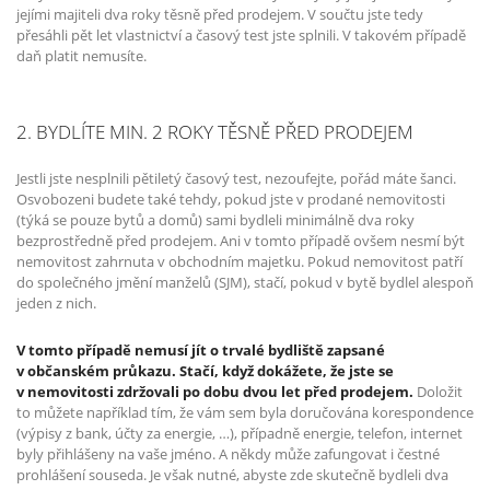
jejími majiteli dva roky těsně před prodejem. V součtu jste tedy
přesáhli pět let vlastnictví a časový test jste splnili. V takovém případě
daň platit nemusíte.
2. BYDLÍTE MIN. 2 ROKY TĚSNĚ PŘED PRODEJEM
Jestli jste nesplnili pětiletý časový test, nezoufejte, pořád máte šanci.
Osvobozeni budete také tehdy, pokud jste v prodané nemovitosti
(týká se pouze bytů a domů) sami bydleli minimálně dva roky
bezprostředně před prodejem. Ani v tomto případě ovšem nesmí být
nemovitost zahrnuta v obchodním majetku. Pokud nemovitost patří
do společného jmění manželů (SJM), stačí, pokud v bytě bydlel alespoň
jeden z nich.
V tomto případě nemusí jít o trvalé bydliště zapsané
v občanském průkazu. Stačí, když dokážete, že jste se
v nemovitosti zdržovali po dobu dvou let před prodejem.
Doložit
to můžete například tím, že vám sem byla doručována korespondence
(výpisy z bank, účty za energie, …), případně energie, telefon, internet
byly přihlášeny na vaše jméno. A někdy může zafungovat i čestné
prohlášení souseda. Je však nutné, abyste zde skutečně bydleli dva