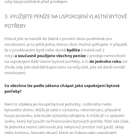
roky bezprostředně před prodejem.
3. VYUŽIJETE PENÍZE NA USPOKOJENÍ VLASTNÍ BYTOVÉ
POTŘEBY
Pokud jste se nevešli do žádné z prvních dvou podmínek pro
osvobození, je tu ještě jedna, kterou dost možná splňujete. V případě,
že v prodávaném bytě nebo domě
bydlíte
(i méně než 2
roky)
a současně použijete všechny peníze
z prodeje nemovitosti
na uspokojení další vlastní bytové potřeby, a to
do jednoho roku
od
chvíle, kdy jste obdrželi kupní cenu na svůj účet, jste od daně rovněž
osvobozeni.
Co všechno lze podle zákona chápat jako uspokojení bytové
potřeby?
Není to zdaleka jen koupě bytové jednotky, rodinného nebo
bytového domu. Může jít také o výstavbu, rekonstrukci, případně
koupi pozemku, kde bude výstavba zahájena. A může jít i o splacení
úvěru, který byl použit na financování bytových potřeb. Platí zde však,
že jednotka nesmí zahrnovat jiný nebytový prostor než garáž, sklep
nebo komoru. Seznam situací, které se chápou jako uspokojení