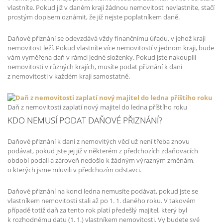
vlastníte. Pokud již v daném kraji žádnou nemovitost nevlastníte, stačí
prostým dopisem oznámit, že již nejste poplatníkem daně.
Daňové přiznání se odevzdává vždy finančnímu úřadu, v jehož kraji
nemovitost leží. Pokud vlastníte více nemovitostí v jednom kraji, bude
vám vyměřena daň v rámci jedné složenky. Pokud jste nakoupili
nemovitosti v různých krajích, musíte podat přiznání k dani
z nemovitosti v každém kraji samostatně.
Daň z nemovitosti zaplatí nový majitel do ledna příštího roku
KDO NEMUSÍ PODAT DAŇOVÉ PŘIZNÁNÍ?
Daňové přiznání k dani z nemovitých věcí už není třeba znovu
podávat, pokud jste jej již v některém z předchozích zdaňovacích
období podali a zároveň nedošlo k žádným výrazným změnám,
o kterých jsme mluvili v předchozím odstavci.
Daňové přiznání na konci ledna nemusíte podávat, pokud jste se
vlastníkem nemovitosti stali až po 1. 1. daného roku. V takovém
případě totiž daň za tento rok platí předešlý majitel, který byl
k rozhodnému datu (1. 1.) vlastníkem nemovitosti. Vy budete své