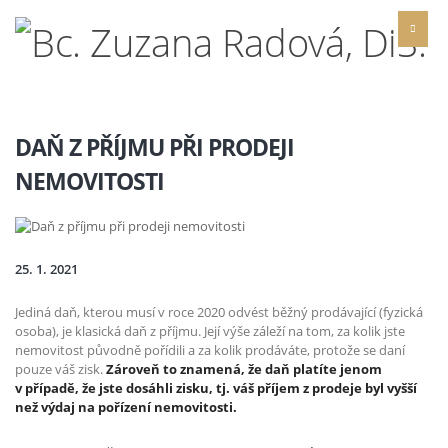
DAŇ Z PŘÍJMU PŘI PRODEJI
NEMOVITOSTI
25. 1. 2021
Jediná daň, kterou musí v roce 2020 odvést běžný prodávající (fyzická
osoba), je klasická daň z příjmu. Její výše záleží na tom, za kolik jste
nemovitost původně pořídili a za kolik prodáváte, protože se daní
pouze váš zisk.
Zároveň to znamená, že daň platíte jenom
v případě, že jste dosáhli zisku, tj. váš příjem z prodeje byl vyšší
než výdaj na pořízení nemovitosti.