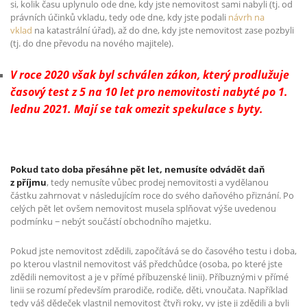
si, kolik času uplynulo ode dne, kdy jste nemovitost sami nabyli (tj. od
právních účinků vkladu, tedy ode dne, kdy jste podali
návrh na
vklad
na katastrální úřad), až do dne, kdy jste nemovitost zase pozbyli
(tj. do dne převodu na nového majitele).
V roce 2020 však byl schválen zákon, který prodlužuje
časový test z 5 na 10 let pro nemovitosti nabyté po 1.
lednu 2021. Mají se tak omezit spekulace s byty.
Pokud tato doba přesáhne pět let, nemusíte odvádět daň
z příjmu
, tedy nemusíte vůbec prodej nemovitosti a vydělanou
částku zahrnovat v následujícím roce do svého daňového přiznání. Po
celých pět let ovšem nemovitost musela splňovat výše uvedenou
podmínku − nebýt součástí obchodního majetku.
Pokud jste nemovitost zdědili, započítává se do časového testu i doba,
po kterou vlastnil nemovitost váš předchůdce (osoba, po které jste
zdědili nemovitost a je v přímé příbuzenské linii). Příbuznými v přímé
linii se rozumí především prarodiče, rodiče, děti, vnoučata. Například
tedy váš dědeček vlastnil nemovitost čtyři roky, vy jste ji zdědili a byli