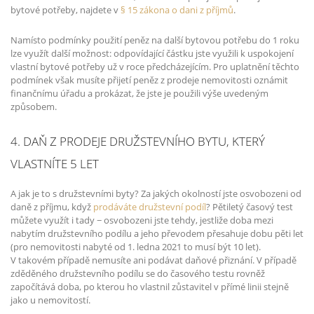
bytové potřeby, najdete v
§ 15 zákona o dani z příjmů
.
Namísto podmínky použití peněz na další bytovou potřebu do 1 roku
lze využít další možnost: odpovídající částku jste využili k uspokojení
vlastní bytové potřeby už v roce předcházejícím. Pro uplatnění těchto
podmínek však musíte přijetí peněz z prodeje nemovitosti oznámit
finančnímu úřadu a prokázat, že jste je použili výše uvedeným
způsobem.
4. DAŇ Z PRODEJE DRUŽSTEVNÍHO BYTU, KTERÝ
VLASTNÍTE 5 LET
A jak je to s družstevními byty? Za jakých okolností jste osvobozeni od
daně z příjmu, když
prodáváte družstevní podíl
? Pětiletý časový test
můžete využít i tady − osvobozeni jste tehdy, jestliže doba mezi
nabytím družstevního podílu a jeho převodem přesahuje dobu pěti let
(pro nemovitosti nabyté od 1. ledna 2021 to musí být 10 let).
V takovém případě nemusíte ani podávat daňové přiznání. V případě
zděděného družstevního podílu se do časového testu rovněž
započítává doba, po kterou ho vlastnil zůstavitel v přímé linii stejně
jako u nemovitostí.