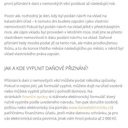
první přiznání k dani z nemovitých věcí podávat až následující rok.
Pozor ale, rozhodný je den, kdy byl podán návrh na vklad na
katastrální úřad – k tomuto dni budete zapsáni i jako vlastníci
nemovitosti! Pokud byl podán návrh na vklad ještě v předcházejícím
roce, ale zápis vkladu byl proveden v letošním roce, stali jste se přesto
vlastníkem nemovitosti k datu podání návrhu na vklad. Daňové
přiznání tedy musíte podat již za tento rok, ale máte prodlouženou
lhůtu, a to do konce třetího měsíce následujícího po měsíci, v němž byl
vklad vlastnického práva zapsán.
JAK A KDE VYPLNIT DAŇOVÉ PŘIZNÁNÍ?
Přiznání k dani z nemovitých věcí můžete podat několika způsoby.
Pokud si nejste jisti, jak formulář vyplnit, můžete dojít na úřad osobně
nebo můžete vyplnit přiznání z pohodlí domova. Na
stránkách
finanční správy
si stáhnete elektronický formulář, který
ručně vyplníte podle uvedeného návodu. Ten pak doručíte osobně,
poštou nebo elektronicky (na portálu
www.daneelektronicky.cz
)
patřičnému finančnímu úřadu. Jestli máte datovou schránku, je pro
vás elektronická cesta povinná, jinak vám hrozí pokuta až 2 000 Kč.