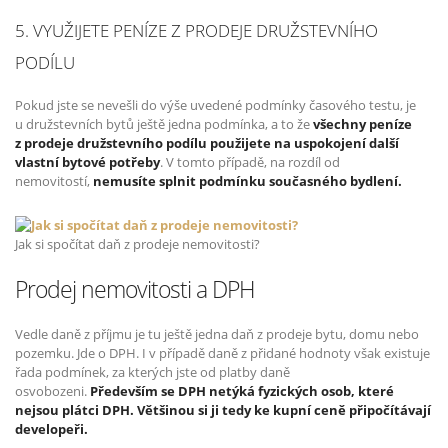
5. VYUŽIJETE PENÍZE Z PRODEJE DRUŽSTEVNÍHO
PODÍLU
Pokud jste se nevešli do výše uvedené podmínky časového testu, je
u družstevních bytů ještě jedna podmínka, a to že
všechny peníze
z prodeje družstevního podílu použijete na uspokojení další
vlastní bytové potřeby
. V tomto případě, na rozdíl od
nemovitostí,
nemusíte splnit podmínku současného bydlení.
Jak si spočítat daň z prodeje nemovitosti?
Prodej nemovitosti a DPH
Vedle daně z příjmu je tu ještě jedna daň z prodeje bytu, domu nebo
pozemku. Jde o DPH. I v případě daně z přidané hodnoty však existuje
řada podmínek, za kterých jste od platby daně
osvobozeni.
Především se DPH netýká fyzických osob, které
nejsou plátci DPH. Většinou si ji tedy ke kupní ceně připočítávají
developeři.