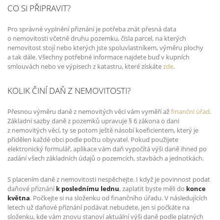
CO SI PŘIPRAVIT?
Pro správné vyplnění přiznání je potřeba znát přesná data
o nemovitosti včetně druhu pozemku, čísla parcel, na kterých
nemovitost stojí nebo kterých jste spoluvlastníkem, výměru plochy
a tak dále. Všechny potřebné informace najdete buď v kupních
smlouvách nebo ve výpisech z katastru, které získáte
zde
.
KOLIK ČINÍ DAŇ Z NEMOVITOSTI?
Přesnou výměru daně z nemovitých věcí vám vyměří až
finanční úřad
.
Základní sazby daně z pozemků upravuje § 6 zákona o dani
z nemovitých věcí, ty se potom ještě násobí koeficientem, který je
přidělen každé obci podle počtu obyvatel. Pokud použijete
elektronický formulář, aplikace vám daň vypočítá výši daně ihned po
zadání všech základních údajů o pozemcích, stavbách a jednotkách.
S placením daně z nemovitosti nespěchejte. I když je povinnost podat
daňové přiznání
k poslednímu lednu
, zaplatit byste měli do
konce
května
. Počkejte si na složenku od finančního úřadu. V následujících
letech už daňové přiznání podávat nebudete, jen si počkáte na
složenku, kde vám znovu stanoví aktuální výši daně podle platných