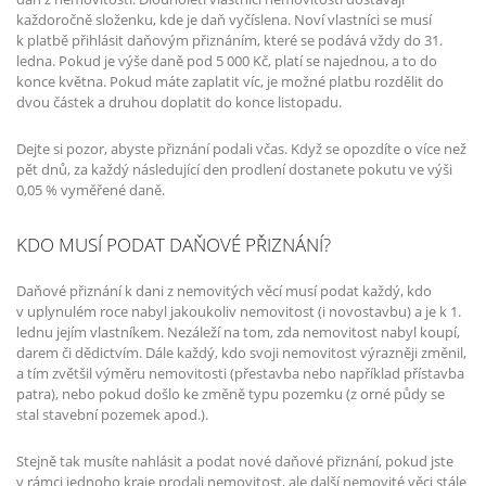
každoročně složenku, kde je daň vyčíslena. Noví vlastníci se musí
k platbě přihlásit daňovým přiznáním, které se podává vždy do 31.
ledna. Pokud je výše daně pod 5 000 Kč, platí se najednou, a to do
konce května. Pokud máte zaplatit víc, je možné platbu rozdělit do
dvou částek a druhou doplatit do konce listopadu.
Dejte si pozor, abyste přiznání podali včas. Když se opozdíte o více než
pět dnů, za každý následující den prodlení dostanete pokutu ve výši
0,05 % vyměřené daně.
KDO MUSÍ PODAT DAŇOVÉ PŘIZNÁNÍ?
Daňové přiznání k dani z nemovitých věcí musí podat každý, kdo
v uplynulém roce nabyl jakoukoliv nemovitost (i novostavbu) a je k 1.
lednu jejím vlastníkem. Nezáleží na tom, zda nemovitost nabyl koupí,
darem či dědictvím. Dále každý, kdo svoji nemovitost výrazněji změnil,
a tím zvětšil výměru nemovitosti (přestavba nebo například přístavba
patra), nebo pokud došlo ke změně typu pozemku (z orné půdy se
stal stavební pozemek apod.).
Stejně tak musíte nahlásit a podat nové daňové přiznání, pokud jste
v rámci jednoho kraje prodali nemovitost, ale další nemovité věci stále