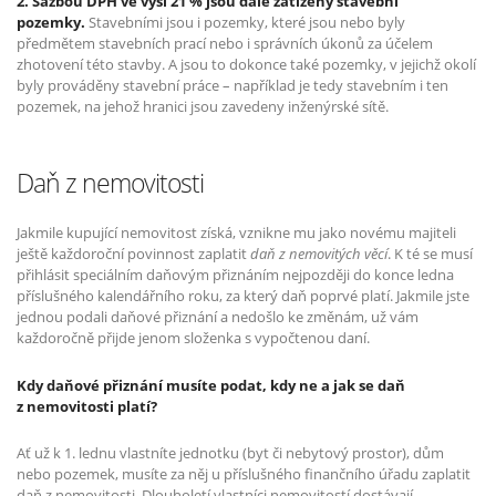
2. Sazbou DPH ve výši 21 % jsou dále zatíženy stavební
pozemky.
Stavebními jsou i pozemky, které jsou nebo byly
předmětem stavebních prací nebo i správních úkonů za účelem
zhotovení této stavby. A jsou to dokonce také pozemky, v jejichž okolí
byly prováděny stavební práce – například je tedy stavebním i ten
pozemek, na jehož hranici jsou zavedeny inženýrské sítě.
Daň z nemovitosti
Jakmile kupující nemovitost získá, vznikne mu jako novému majiteli
ještě každoroční povinnost zaplatit
daň z nemovitých věcí
. K té se musí
přihlásit speciálním daňovým přiznáním nejpozději do konce ledna
příslušného kalendářního roku, za který daň poprvé platí. Jakmile jste
jednou podali daňové přiznání a nedošlo ke změnám, už vám
každoročně přijde jenom složenka s vypočtenou daní.
Kdy daňové přiznání musíte podat, kdy ne a jak se daň
z nemovitosti platí?
Ať už k 1. lednu vlastníte jednotku (byt či nebytový prostor), dům
nebo pozemek, musíte za něj u příslušného finančního úřadu zaplatit
daň z nemovitosti. Dlouholetí vlastníci nemovitostí dostávají