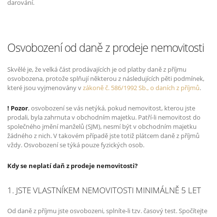
darování.
Osvobození od daně z prodeje nemovitosti
Skvělé je, že velká část prodávajících je od platby daně z příjmu
osvobozena, protože splňují některou z následujících pěti podmínek,
které jsou vyjmenovány v
zákoně č. 586/1992 Sb., o daních z příjmů
.
! Pozor
, osvobození se vás netýká, pokud nemovitost, kterou jste
prodali, byla zahrnuta v obchodním majetku. Patří-li nemovitost do
společného jmění manželů (SJM), nesmí být v obchodním majetku
žádného z nich. V takovém případě jste totiž plátcem daně z příjmů
vždy. Osvobození se týká pouze fyzických osob.
Kdy se neplatí daň z prodeje nemovitosti?
1. JSTE VLASTNÍKEM NEMOVITOSTI MINIMÁLNĚ 5 LET
Od daně z příjmu jste osvobozeni, splníte-li tzv. časový test. Spočítejte