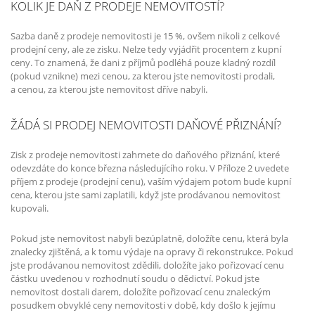
KOLIK JE DAŇ Z PRODEJE NEMOVITOSTÍ?
Sazba daně z prodeje nemovitosti je 15 %, ovšem nikoli z celkové
prodejní ceny, ale ze zisku. Nelze tedy vyjádřit procentem z kupní
ceny. To znamená, že dani z příjmů podléhá pouze kladný rozdíl
(pokud vznikne) mezi cenou, za kterou jste nemovitosti prodali,
a cenou, za kterou jste nemovitost dříve nabyli.
ŽÁDÁ SI PRODEJ NEMOVITOSTI DAŇOVÉ PŘIZNÁNÍ?
Zisk z prodeje nemovitosti zahrnete do daňového přiznání, které
odevzdáte do konce března následujícího roku. V Příloze 2 uvedete
příjem z prodeje (prodejní cenu), vaším výdajem potom bude kupní
cena, kterou jste sami zaplatili, když jste prodávanou nemovitost
kupovali.
Pokud jste nemovitost nabyli bezúplatně, doložíte cenu, která byla
znalecky zjištěná, a k tomu výdaje na opravy či rekonstrukce. Pokud
jste prodávanou nemovitost zdědili, doložíte jako pořizovací cenu
částku uvedenou v rozhodnutí soudu o dědictví. Pokud jste
nemovitost dostali darem, doložíte pořizovací cenu znaleckým
posudkem obvyklé ceny nemovitosti v době, kdy došlo k jejímu