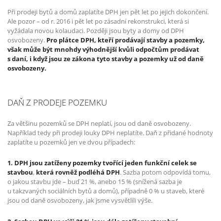
Při prodeji bytů a domů zaplatíte DPH jen pět let po jejich dokončení.
Ale pozor – od r. 2016 i pět let po zásadní rekonstrukci, která si
vyžádala novou kolaudaci. Později jsou byty a domy od DPH
osvobozeny.
Pro plátce DPH, kteří prodávají stavby a pozemky,
však může být mnohdy výhodnější kvůli odpočtům prodávat
s daní, i když jsou ze zákona tyto stavby a pozemky už od daně
osvobozeny.
DAŇ Z PRODEJE POZEMKU
Za většinu pozemků se DPH neplatí, jsou od daně osvobozeny.
Například tedy při prodeji louky DPH neplatíte.
Daň z přidané hodnoty
zaplatíte u pozemků jen ve dvou případech:
1. DPH jsou zatíženy pozemky tvořící jeden funkční celek se
stavbou
,
která rovněž podléhá DPH
. Sazba potom odpovídá tomu,
o jakou stavbu jde – buď 21 %, anebo 15 % (snížená sazba je
u takzvaných sociálních bytů a domů), případně 0 % u staveb, které
jsou od daně osvobozeny, jak jsme vysvětlili výše.