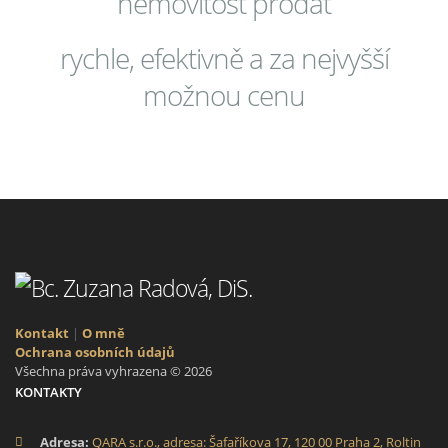
nemovitost prodat
rychle, efektivně a za nejvyšší
možnou cenu
Kontakt
|
O mně
Ochrana osobních údajů
Všechna práva vyhrazena © 2026
KONTAKTY
Adresa:
QARA s.r.o., adresa: Šafaříkova 17, 120 00 Praha 2, Roltin