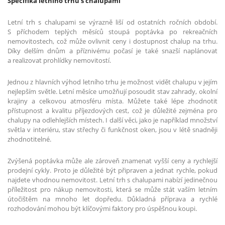
Specifika letního trhu s chalupami
Letní trh s chalupami se výrazně liší od ostatních ročních období.
S příchodem teplých měsíců stoupá poptávka po rekreačních
nemovitostech, což může ovlivnit ceny i dostupnost chalup na trhu.
Díky delším dnům a příznivému počasí je také snazší naplánovat
a realizovat prohlídky nemovitostí.
Jednou z hlavních výhod letního trhu je možnost vidět chalupu v jejím
nejlepším světle. Letní měsíce umožňují posoudit stav zahrady, okolní
krajiny a celkovou atmosféru místa. Můžete také lépe zhodnotit
přístupnost a kvalitu příjezdových cest, což je důležité zejména pro
chalupy na odlehlejších místech. I další věci, jako je například množství
světla v interiéru, stav střechy či funkčnost oken, jsou v létě snadněji
zhodnotitelné.
Zvýšená poptávka může ale zároveň znamenat vyšší ceny a rychlejší
prodejní cykly. Proto je důležité být připraven a jednat rychle, pokud
najdete vhodnou nemovitost. Letní trh s chalupami nabízí jedinečnou
příležitost pro nákup nemovitosti, která se může stát vaším letním
útočištěm na mnoho let dopředu. Důkladná příprava a rychlé
rozhodování mohou být klíčovými faktory pro úspěšnou koupi.