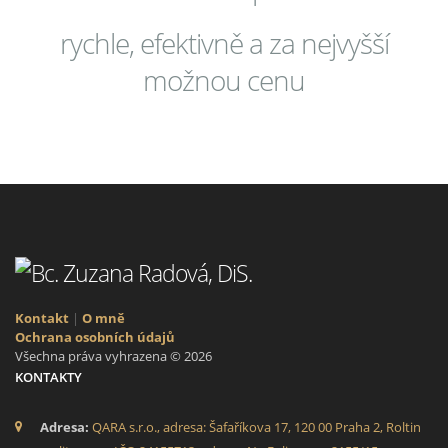
rychle, efektivně a za nejvyšší
možnou cenu
Kontakt
|
O mně
Ochrana osobních údajů
Všechna práva vyhrazena © 2026
KONTAKTY
Adresa:
QARA s.r.o., adresa: Šafaříkova 17, 120 00 Praha 2, Roltin