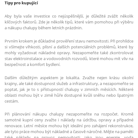
Tipy pro kupující
Aby byla vaše investice co nejúspěšnější, je důležité zvážit několik
klíčových faktorů. Zde je několik tipů, které vám pomohou při výběru
a nákupu chalupy během letních prázdnin.
Prvním krokem je důkladné prověření stavu nemovitosti. Při prohlídce
si všímejte vlhkosti, plísní a dalších potenciálních problémů, které by
mohly vyžadovat nákladné opravy. Nezapomeňte také zkontrolovat
stav elektroinstalace a vodovodních rozvodů, které mohou mít vliv na
bezpečnost a komfort bydlení.
Dalším důležitým aspektem je lokalita. Zvažte nejen krásu okolní
krajiny, ale také dostupnost služeb a infrastruktury, a nezapomeňte se
poptat, jak je to s přístupností chalupy v zimních měsících. Některé
oblasti mohou být v zimě hůře dostupné kvůli sněhu nebo špatným
cestám.
Při plánování nákupu chalupy nezapomeňte na rozpočet. Kromě
samotné kupní ceny zvažte i náklady na údržbu, opravy a případné
renovace. Letní měsíce mohou být ideální pro zahájení rekonstrukce,
ale tyto práce mohou být nákladné a časově náročné. Mějte na paměti
také náklady na provoz nemovitosti, jako jsou energie, voda