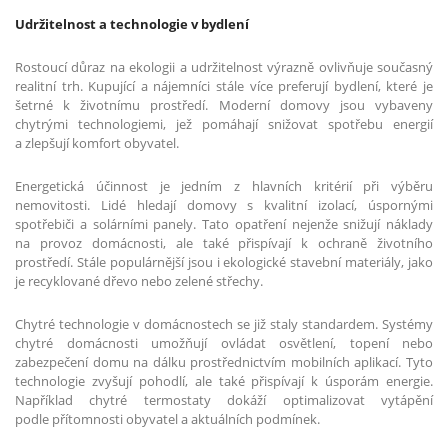
Udržitelnost a technologie v bydlení
Rostoucí důraz na ekologii a udržitelnost výrazně ovlivňuje současný
realitní trh. Kupující a nájemníci stále více preferují bydlení, které je
šetrné k životnímu prostředí. Moderní domovy jsou vybaveny
chytrými technologiemi, jež pomáhají snižovat spotřebu energií
a zlepšují komfort obyvatel.
Energetická účinnost je jedním z hlavních kritérií při výběru
nemovitosti. Lidé hledají domovy s kvalitní izolací, úspornými
spotřebiči a solárními panely. Tato opatření nejenže snižují náklady
na provoz domácnosti, ale také přispívají k ochraně životního
prostředí. Stále populárnější jsou i ekologické stavební materiály, jako
je recyklované dřevo nebo zelené střechy.
Chytré technologie v domácnostech se již staly standardem. Systémy
chytré domácnosti umožňují ovládat osvětlení, topení nebo
zabezpečení domu na dálku prostřednictvím mobilních aplikací. Tyto
technologie zvyšují pohodlí, ale také přispívají k úsporám energie.
Například chytré termostaty dokáží optimalizovat vytápění
podle přítomnosti obyvatel a aktuálních podmínek.