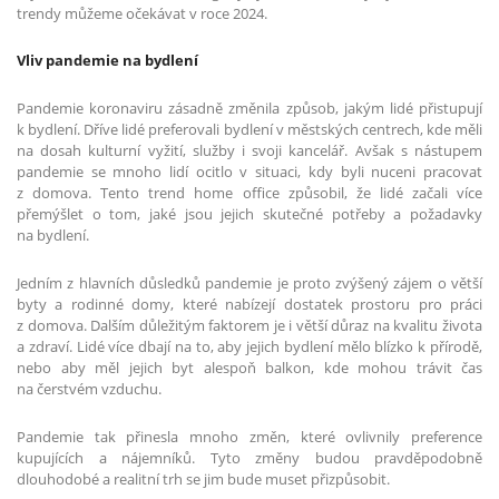
trendy můžeme očekávat v roce 2024.
Vliv pandemie na bydlení
Pandemie koronaviru zásadně změnila způsob, jakým lidé přistupují
k bydlení. Dříve lidé preferovali bydlení v městských centrech, kde měli
na dosah kulturní vyžití, služby i svoji kancelář. Avšak s nástupem
pandemie se mnoho lidí ocitlo v situaci, kdy byli nuceni pracovat
z domova. Tento trend home office způsobil, že lidé začali více
přemýšlet o tom, jaké jsou jejich skutečné potřeby a požadavky
na bydlení.
Jedním z hlavních důsledků pandemie je proto zvýšený zájem o větší
byty a rodinné domy, které nabízejí dostatek prostoru pro práci
z domova. Dalším důležitým faktorem je i větší důraz na kvalitu života
a zdraví. Lidé více dbají na to, aby jejich bydlení mělo blízko k přírodě,
nebo aby měl jejich byt alespoň balkon, kde mohou trávit čas
na čerstvém vzduchu.
Pandemie tak přinesla mnoho změn, které ovlivnily preference
kupujících a nájemníků. Tyto změny budou pravděpodobně
dlouhodobé a realitní trh se jim bude muset přizpůsobit.