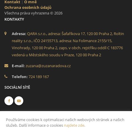
Kontakt
|
O mně
Ochrana osobních údajů
Všechna práva vyhrazena © 2026
KONTAKTY
Adresa:
QARA s.r.o., adresa: Šafaříkova 17, 120 00 Praha 2, Roltin
reality s.r.o., IČO 24155713, adresa: Na Folimance 2155/15,
Vinohrady, 120 00 Praha 2, zaps. v obch. rejstříku oddíl C 183776
vedená u Městského soudu v Praze, 120 00 Praha 2
E-mail:
zuzana@zuzanaradova.cz
Telefon:
724 189 167
SOCIÁLNÍ SÍTĚ
Používáme cookies k optimalizaci našich webových stránek a našich
služeb. Další informace o cookies
najdete zde
.