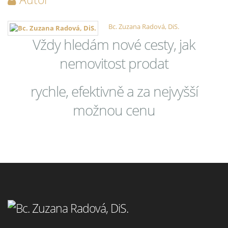
Bc. Zuzana Radová, DiS.
Vždy hledám nové cesty, jak
nemovitost prodat
rychle, efektivně a za nejvyšší
možnou cenu