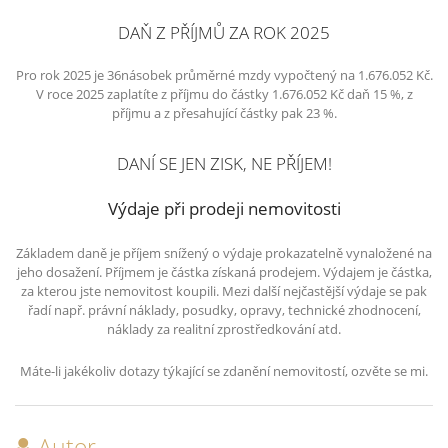
DAŇ Z PŘÍJMŮ ZA ROK 2025
Pro rok 2025 je 36násobek průměrné mzdy vypočtený na 1.676.052 Kč.
V roce 2025 zaplatíte z příjmu do částky 1.676.052 Kč daň 15 %, z
příjmu a z přesahující částky pak 23 %.
DANÍ SE JEN ZISK, NE PŘÍJEM!
Výdaje při prodeji nemovitosti
Základem daně je příjem snížený o výdaje prokazatelně vynaložené na
jeho dosažení. Příjmem je částka získaná prodejem. Výdajem je částka,
za kterou jste nemovitost koupili. Mezi další nejčastější výdaje se pak
řadí např. právní náklady, posudky, opravy, technické zhodnocení,
náklady za
realitní zprostředkování atd.
Máte-li jakékoliv dotazy týkající se zdanění nemovitostí, ozvěte se mi.
Autor