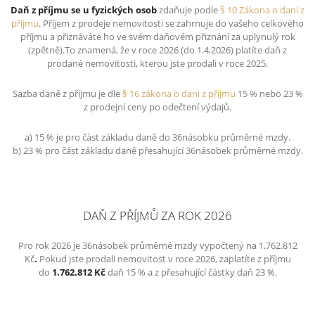
Daň z příjmu se u fyzických osob
zdaňuje podle
§ 10 Zákona o dani z
příjmu
. Příjem z prodeje nemovitosti se zahrnuje do vašeho celkového
příjmu a přiznáváte ho ve svém daňovém přiznání za uplynulý rok
(zpětně).To znamená, že v roce 2026 (do 1.4.2026) platíte daň z
prodané nemovitosti, kterou jste prodali v roce 2025.
Sazba daně z příjmu je dle
§ 16 zákona o dani z příjmu
15 % nebo 23 %
z prodejní ceny po odečtení výdajů.
a) 15 % je pro část základu daně do 36násobku průměrné mzdy.
b) 23 % pro část základu daně přesahující 36násobek průměrné mzdy.
DAŇ Z PŘÍJMŮ ZA ROK 2026
Pro rok 2026 je 36násobek průměrné mzdy vypočtený na 1.762.812
Kč
.
Pokud jste
prodali nemovitost
v roce 2026, zaplatíte z příjmu
do
1.762.812 Kč
daň 15 % a z přesahující částky daň 23 %.