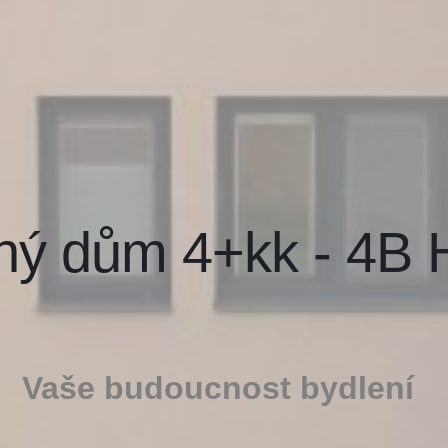
nný dům 4+kk - 
Vaše budoucnost bydlení