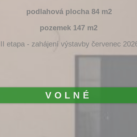
podlahová plocha 84 m2
pozemek 147 m2
III etapa - zahájení výstavby červenec 202
VOLNÉ