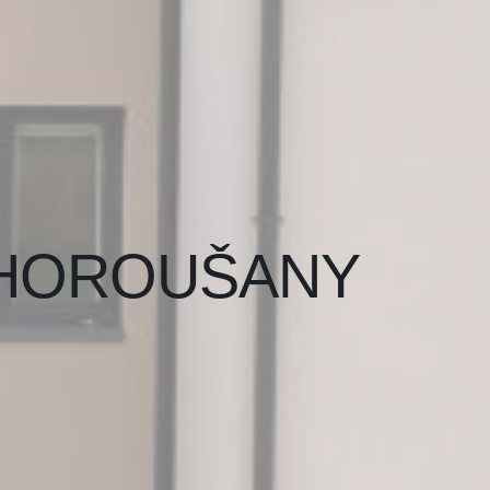
4B HOROUŠANY