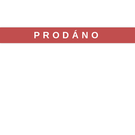
Chráněná krajinná oblast Kokořínsko
PRODÁNO