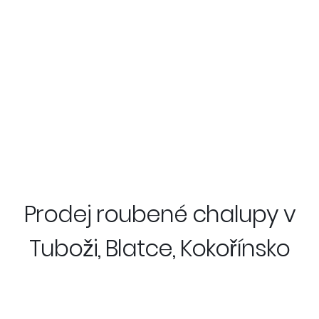
Prodej roubené chalupy v
Tuboži, Blatce, Kokořínsko
Stylová roubenka z 19. století