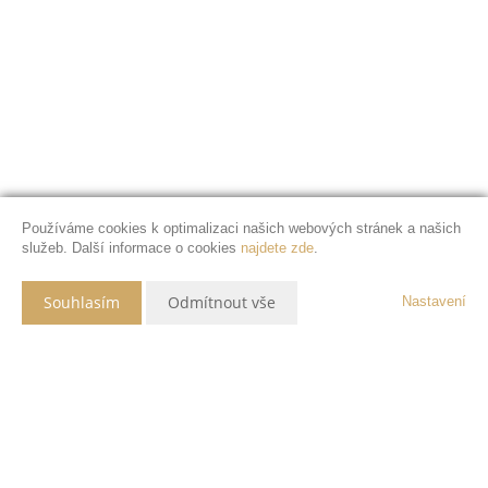
Používáme cookies k optimalizaci našich webových stránek a našich
služeb. Další informace o cookies
najdete zde
.
Souhlasím
Odmítnout vše
Nastavení
Popis nemovitosti
V obci Tubož na Kokořínsku, v malebném kraji Karla