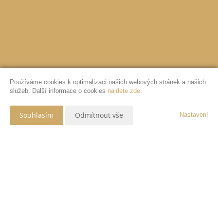
Používáme cookies k optimalizaci našich webových stránek a našich
služeb. Další informace o cookies
najdete zde
.
Souhlasím
Odmítnout vše
Nastavení
Popis nemovitosti
VELKORYSÝ PROSTOR
Pokud se stále nemůžete rozhodnout, jestli pro svou velkou rodinu