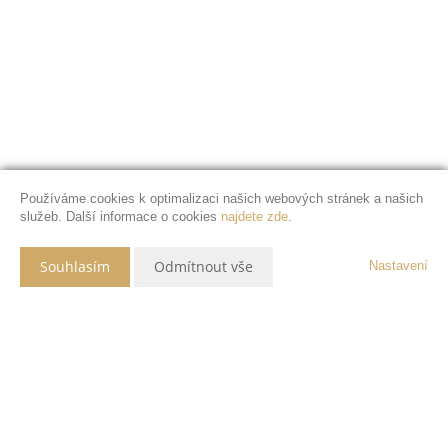
Používáme cookies k optimalizaci našich webových stránek a našich
služeb. Další informace o cookies
najdete zde
.
Souhlasím
Odmítnout vše
Nastavení
Popis nemovitosti
Prodej bytu 2+1 v Nových Dvorech u Kutné hory
Dovolte mi nabídnout k prodeji útulný byt o dispozici 2 + 1, situovaný v